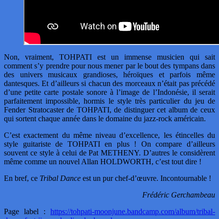
Non, vraiment, TOHPATI est un immense musicien qui sait
comment s’y prendre pour nous mener par le bout des tympans dans
des univers musicaux grandioses, héroïques et parfois même
dantesques. Et d’ailleurs si chacun des morceaux n’était pas précédé
d’une petite carte postale sonore à l’image de l’Indonésie, il serait
parfaitement impossible, hormis le style très particulier du jeu de
Fender Stratocaster de TOHPATI, de distinguer cet album de ceux
qui sortent chaque année dans le domaine du jazz-rock américain.
C’est exactement du même niveau d’excellence, les étincelles du
style guitariste de TOHPATI en plus ! On compare d’ailleurs
souvent ce style à celui de Pat METHENY. D’autres le considèrent
même comme un nouvel Allan HOLDWORTH, c’est tout dire !
En bref, ce
Tribal Dance
est un pur chef-d’œuvre. Incontournable !
Frédéric Gerchambeau
Page label :
https://tohpati-moonjune.bandcamp.com/album/tribal-