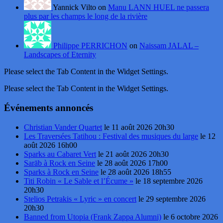
Yannick Vilto on
Manu LANN HUEL ne passera
plus par les champs le long de la rivière
Philippe PERRICHON
on
Naissam JALAL –
Landscapes of Eternity
Please select the Tab Content in the Widget Settings.
Please select the Tab Content in the Widget Settings.
Événements annoncés
Christian Vander Quartet
le 11 août 2026 20h30
Les Traversées Tatihou : Festival des musiques du large
le 12
août 2026 16h00
Sparks au Cabaret Vert
le 21 août 2026 20h30
Sarāb à Rock en Seine
le 28 août 2026 17h00
Sparks à Rock en Seine
le 28 août 2026 18h55
Titi Robin « Le Sable et l’Écume »
le 18 septembre 2026
20h30
Stelios Petrakis « Lyric » en concert
le 29 septembre 2026
20h30
Banned from Utopia (Frank Zappa Alumni)
le 6 octobre 2026