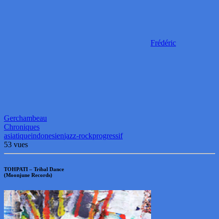
Frédéric
Gerchambeau
Chroniques
asiatique
indonesien
jazz-rock
progressif
53 vues
TOHPATI – Tribal Dance
(Moonjune Records)