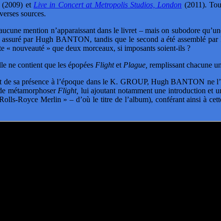
(2009) et
Live in Concert at Metropolis Studios, London
(2011). Tou
verses sources.
s – aucune mention n’apparaissant dans le livret – mais on subodore qu’u
 a été assuré par Hugh BANTON, tandis que le second a été assemblé p
ute « nouveauté » que deux morceaux, si imposants soient-ils ?
elle ne contient que les épopées
Flight
et
Plague,
remplissant chacune une
t de sa présence à l’époque dans le K. GROUP, Hugh BANTON ne l’avait
in de métamorphoser
Flight,
lui ajoutant notamment une introduction et un
Rolls-Royce Merlin » – d’où le titre de l’album), conférant ainsi à c