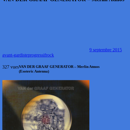
9 septembre 2015
avant-gardiste
progressif
rock
327 vues
VAN DER GRAAF GENERATOR – Merlin Atmos
(Esoteric Antenna)