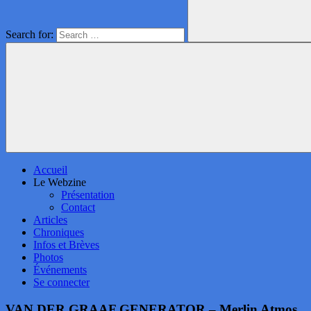
Search for:
Accueil
Le Webzine
Présentation
Contact
Articles
Chroniques
Infos et Brèves
Photos
Événements
Se connecter
VAN DER GRAAF GENERATOR – Merlin Atmos