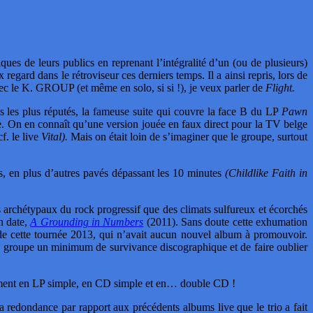
ques de leurs publics en reprenant l’intégralité d’un (ou de plusieurs)
d dans le rétroviseur ces derniers temps. Il a ainsi repris, lors de
ec le K. GROUP (et même en solo, si si !), je veux parler de
Flight.
s plus réputés, la fameuse suite qui couvre la face B du LP
Pawn
ue. On en connaît qu’une version jouée en faux direct pour la TV belge
f. le live
Vital).
Mais on était loin de s’imaginer que le groupe, surtout
s, en plus d’autres pavés dépassant les 10 minutes
(Childlike Faith in
ts archétypaux du rock progressif que des climats sulfureux et écorchés
n date,
A Grounding in Numbers
(2011). Sans doute cette exhumation
e de cette tournée 2013, qui n’avait aucun nouvel album à promouvoir.
 au groupe un minimum de survivance discographique et de faire oublier
ément en LP simple, en CD simple et en… double CD !
 sa redondance par rapport aux précédents albums live que le trio a fait