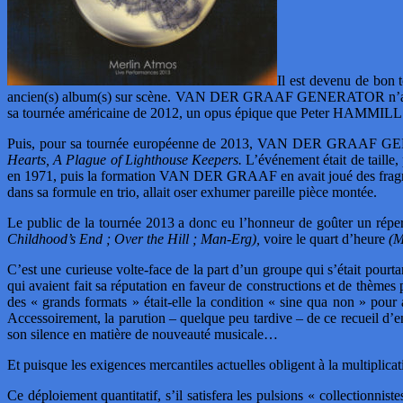
Il est devenu de bon t
ancien(s) album(s) sur scène. VAN DER GRAAF GENERATOR n’a pas succo
sa tournée américaine de 2012, un opus épique que Peter HAMMILL a
Puis, pour sa tournée européenne de 2013, VAN DER GRAAF GENERAT
Hearts, A Plague of Lighthouse Keepers.
L’événement était de taille,
en 1971, puis la formation VAN DER GRAAF en avait joué des fragme
dans sa formule en trio, allait oser exhumer pareille pièce montée.
Le public de la tournée 2013 a donc eu l’honneur de goûter un réper
Childhood’s End ; Over the Hill ; Man-Erg),
voire le quart d’heure
(M
C’est une curieuse volte-face de la part d’un groupe qui s’était pourt
qui avaient fait sa réputation en faveur de constructions et de thèmes
des « grands formats » était-elle la condition « sine qua non » pour
Accessoirement, la parution – quelque peu tardive – de ce recueil d’e
son silence en matière de nouveauté musicale…
Et puisque les exigences mercantiles actuelles obligent à la multiplic
Ce déploiement quantitatif, s’il satisfera les pulsions « collectionnis