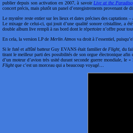
publier depuis son activation en 2007, à savoir
Live at the Paradiso
concert précis, mais plutôt un panel d’enregistrements provenant de di
Le mystère reste entier sur les lieux et dates précises des captation
Le mixage de celui-ci, qui jouit d’une qualité sonore cristalline,
double album live rempli à ras bord dont le répertoire n’offre pour to
En cela, la version LP de
Merlin Atmos
va droit à l’essentiel, puisqu’
Si le futé et affûté batteur Guy EVANS était familier de
Flight,
du fai
tirant le meilleur parti des possibilités de son orgue électronique af
d’un moteur d’avion très usité durant seconde guerre mondiale, le « 
Flight
que c’est un morceau qui a beaucoup voyagé…