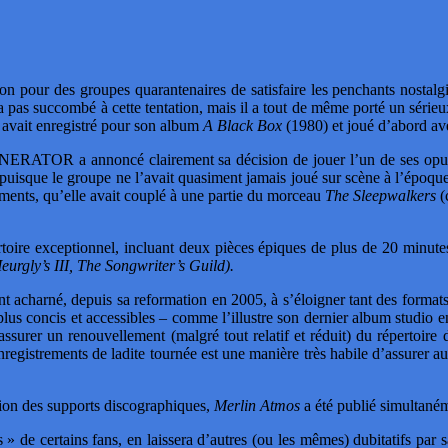
on pour des groupes quarantenaires de satisfaire les penchants nostalgi
mbé à cette tentation, mais il a tout de même porté un sérieux regar
vait enregistré pour son album
A Black Box
(1980) et joué d’abord av
OR a annoncé clairement sa décision de jouer l’un de ses opus le
 puisque le groupe ne l’avait quasiment jamais joué sur scène à l’époq
nts, qu’elle avait couplé à une partie du morceau
The Sleepwalkers
(c
toire exceptionnel, incluant deux pièces épiques de plus de 20 minute
eurgly’s III, The Songwriter’s Guild).
ant acharné, depuis sa reformation en 2005, à s’éloigner tant des forma
 plus concis et accessibles – comme l’illustre son dernier album studio e
 assurer un renouvellement (malgré tout relatif et réduit) du répertoir
nregistrements de ladite tournée est une manière très habile d’assurer
ation des supports discographiques,
Merlin Atmos
a été publié simultan
tes » de certains fans, en laissera d’autres (ou les mêmes) dubitatifs par