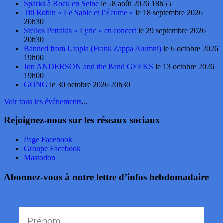
Sparks à Rock en Seine
le 28 août 2026 18h55
Titi Robin « Le Sable et l’Écume »
le 18 septembre 2026
20h30
Stelios Petrakis « Lyric » en concert
le 29 septembre 2026
20h30
Banned from Utopia (Frank Zappa Alumni)
le 6 octobre 2026
19h00
Jon ANDERSON and the Band GEEKS
le 13 octobre 2026
19h00
GONG
le 30 octobre 2026 20h30
Voir tous les événements
...
Rejoignez-nous sur les réseaux sociaux
Page Facebook
Groupe Facebook
Mastodon
Abonnez-vous à notre lettre d’infos hebdomadaire