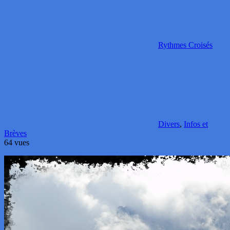
Rythmes Croisés
Divers
,
Infos et
Brèves
64 vues