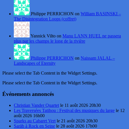
Philippe PERRICHON on
William BASINSKI –
The Disintegration Loops (coffret)
Yannick Vilto on
Manu LANN HUEL ne passera
plus par les champs le long de la rivière
Philippe PERRICHON
on
Naissam JALAL –
Landscapes of Eternity
Please select the Tab Content in the Widget Settings.
Please select the Tab Content in the Widget Settings.
Événements annoncés
Christian Vander Quartet
le 11 août 2026 20h30
Les Traversées Tatihou : Festival des musiques du large
le 12
août 2026 16h00
Sparks au Cabaret Vert
le 21 août 2026 20h30
Sarāb à Rock en Seine
le 28 août 2026 17h00