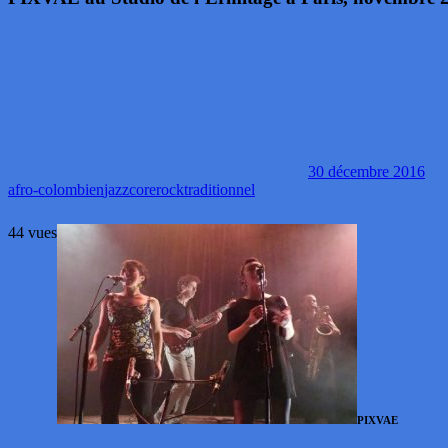
30 décembre 2016
afro-colombien
jazzcore
rock
traditionnel
44 vues
PIXVAE