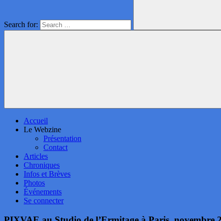
Search for:
Accueil
Le Webzine
Présentation
Contact
Articles
Chroniques
Infos et Brèves
Photos
Événements
Se connecter
PIXVAE au Studio de l’Ermitage à Paris, novembre 