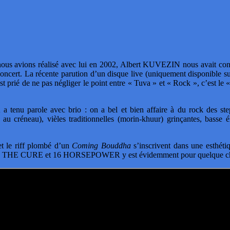
nous avions réalisé avec lui en 2002, Albert KUVEZIN nous avait conf
concert. La récente parution d’un disque live (uniquement disponible s
t prié de ne pas négliger le point entre « Tuva » et « Rock », c’est le 
tenu parole avec brio : on a bel et bien affaire à du rock des ste
éneau), vièles traditionnelles (morin-khuur) grinçantes, basse éle
t le riff plombé d’un
Coming Bouddha
s’inscrivent dans une esthétiq
AVE, THE CURE et 16 HORSEPOWER y est évidemment pour quelque c