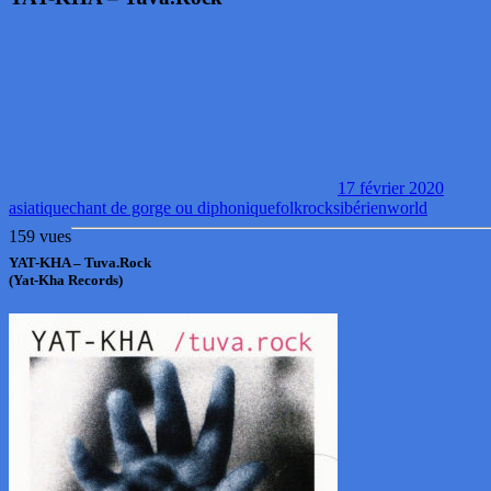
17 février 2020
asiatique
chant de gorge ou diphonique
folk
rock
sibérien
world
159 vues
YAT-KHA – Tuva.Rock
(Yat-Kha Records)