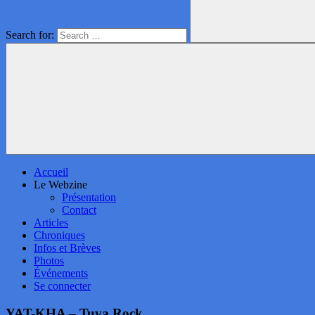
Search for:
Accueil
Le Webzine
Présentation
Contact
Articles
Chroniques
Infos et Brèves
Photos
Événements
Se connecter
YAT-KHA – Tuva.Rock