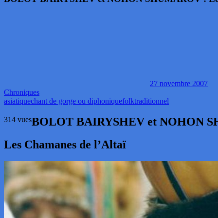
27 novembre 2007
Chroniques
asiatique
chant de gorge ou diphonique
folk
traditionnel
314 vues
BOLOT BAIRYSHEV et NOHON 
Les Chamanes de l’Altaï