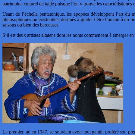
patrimoine culturel de taille puisque l’on y trouve les caractéristiques es
Usant de l’échelle pentatonique, les épopées développent l’art du m
philosophiques ou existentiels destinés à guider l’être humain à un 
saisons ou bien des berceuses.
S’il est deux artistes altaïens dont les noms commencent à é
Le premier, né en 1947, se souvient avoir tout gamin proféré son prem