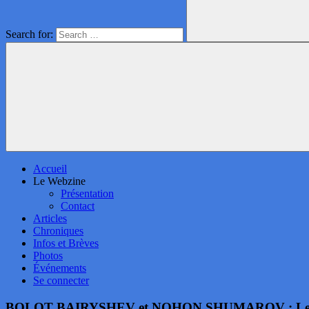
Search for:
Accueil
Le Webzine
Présentation
Contact
Articles
Chroniques
Infos et Brèves
Photos
Événements
Se connecter
BOLOT BAIRYSHEV et NOHON SHUMAROV : Les C