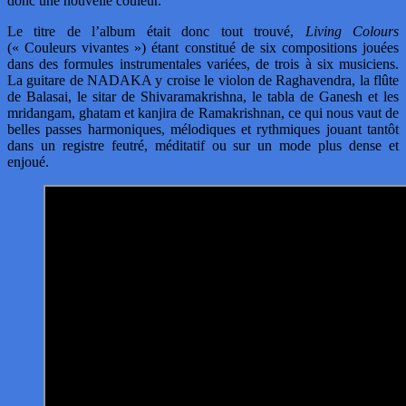
donc une nouvelle couleur.
Le titre de l’album était donc tout trouvé,
Living Colours
(« Couleurs vivantes ») étant constitué de six compositions jouées
dans des formules instrumentales variées, de trois à six musiciens.
La guitare de NADAKA y croise le violon de Raghavendra, la flûte
de Balasai, le sitar de Shivaramakrishna, le tabla de Ganesh et les
mridangam, ghatam et kanjira de Ramakrishnan, ce qui nous vaut de
belles passes harmoniques, mélodiques et rythmiques jouant tantôt
dans un registre feutré, méditatif ou sur un mode plus dense et
enjoué.