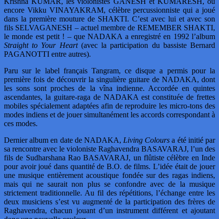
Krishna KUMAR, les violonistes GANESH et KUMARESH, ou
encore Vikku VINAYAKRAM, célèbre percussionniste qui a joué
dans la première mouture de SHAKTI. C’est avec lui et avec son
fils SELVAGANESH – actuel membre de REMEMBER SHAKTI,
le monde est petit ! – que NADAKA a enregistré en 1992 l’album
Straight to Your Heart
(avec la participation du bassiste Bernard
PAGANOTTI entre autres).
Paru sur le label français Tangram, ce disque a permis pour la
première fois de découvrir la singulière guitare de NADAKA, dont
les sons sont proches de la vîna indienne. Accordée en quintes
ascendantes, la guitare-raga de NADAKA est constituée de frettes
mobiles spécialement adaptées afin de reproduire les micro-tons des
modes indiens et de jouer simultanément les accords correspondant à
ces modes.
Dernier album en date de NADAKA,
Living Colours
a été initié par
sa rencontre avec le violoniste Raghavendra BASAVARAJ, l’un des
fils de Sudharshana Rao BASAVARAJ, un flûtiste célèbre en Inde
pour avoir joué dans quantité de B.O. de films. L’idée était de jouer
une musique entièrement acoustique fondée sur des ragas indiens,
mais qui ne saurait non plus se confondre avec de la musique
strictement traditionnelle. Au fil des répétitions, l’échange entre les
deux musiciens s’est vu augmenté de la participation des frères de
Raghavendra, chacun jouant d’un instrument différent et ajoutant