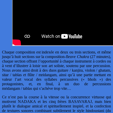
Chaque composition est indexée en deux ou trois sections, et même
jusqu’à huit sections sur la composition-fleuve
Chakra
(27 minutes),
chaque section offrant l’opportunité à chaque instrument à cordes ou
à vent d’illustrer à loisir son art soliste, soutenu par une percussion.
Nous avons ainsi droit à des duos guitare / kanjira, violon / ghatam,
sitar / tablas et flûte / mridangam, ainsi qu’à une partie mettant en
valeur l’art vocal des syllabes percussives (« bhols ») des
protagonistes, et, en final, à un duo de percussions
mridangam / tablas qui s’achève trop vite…
Ce n’est pas la course à la vitesse ou la concurrence virtuose qui
motivent NADAKA et les cinq frères BASAVARAJ, mais bien
plutôt le dialogue amical et spirituellement inspiré, et la confection
de textures sonores combinant subtilement le style hindoustani (du