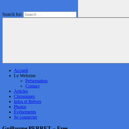
Search for:
Accueil
Le Webzine
Présentation
Contact
Articles
Chroniques
Infos et Brèves
Photos
Événements
Se connecter
Guillaume PERRET – Free