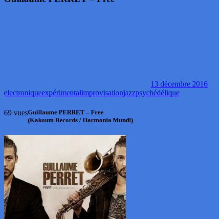
13 décembre 2016
electronique
expérimental
improvisation
jazz
psychédélique
69 vues
Guillaume PERRET – Free
(Kakoum Records / Harmonia Mundi)