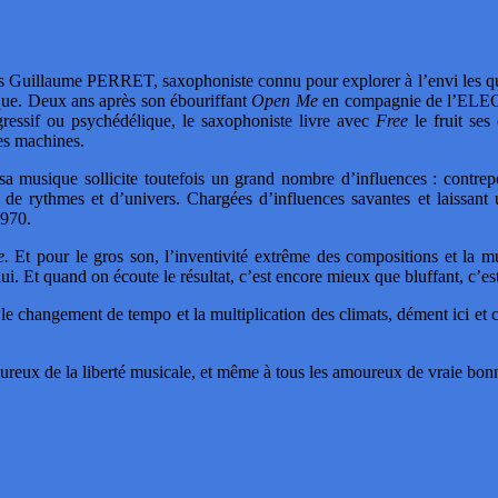
alors Guillaume PERRET, saxophoniste connu pour explorer à l’envi les 
ique. Deux ans après son ébouriffant
Open Me
en compagnie de l’ELECT
gressif ou psychédélique, le saxophoniste livre avec
Free
le fruit ses
es machines.
 musique sollicite toutefois un grand nombre d’influences : contrepoi
de rythmes et d’univers. Chargées d’influences savantes et laissant 
1970.
e.
Et pour le gros son, l’inventivité extrême des compositions et la mul
t lui. Et quand on écoute le résultat, c’est encore mieux que bluffant, c’e
angement de tempo et la multiplication des climats, dément ici et cé
oureux de la liberté musicale, et même à tous les amoureux de vraie b