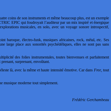
quatre coins de son instruments et même beaucoup plus, est un exemple
RIC EPIC qui foudroyait l’auditeur par un mix inspiré et énergique
 explorations musicales, en solo, avec un voyage sonore introspectif,
nt baroque, électro-funk, musiques africaines, rock, métal, etc. Ses
une large place aux sonorités psychédéliques, elles ne sont pas sans
tiplicité des folies instrumentales, toutes bienvenues et parfaitement
st prenant, surprenant, envoûtant.
leste là, avec la même et haute intensité émotive. Car dans
Free,
tout
onne musique moderne tout simplement.
Frédéric Gerchambeau