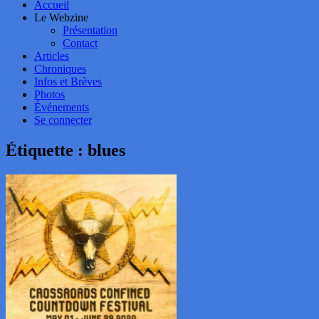
Accueil
Le Webzine
Présentation
Contact
Articles
Chroniques
Infos et Brèves
Photos
Événements
Se connecter
Étiquette :
blues