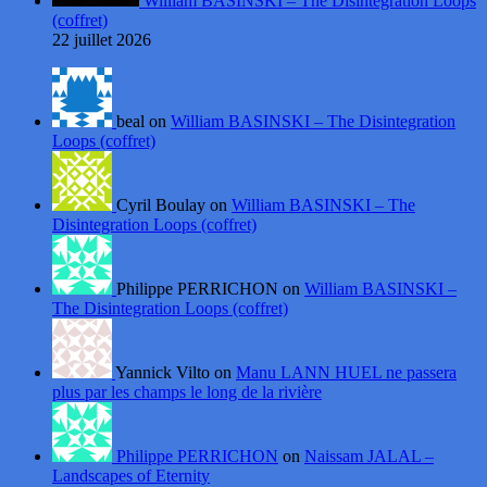
William BASINSKI – The Disintegration Loops
(coffret)
22 juillet 2026
beal on
William BASINSKI – The Disintegration
Loops (coffret)
Cyril Boulay on
William BASINSKI – The
Disintegration Loops (coffret)
Philippe PERRICHON on
William BASINSKI –
The Disintegration Loops (coffret)
Yannick Vilto on
Manu LANN HUEL ne passera
plus par les champs le long de la rivière
Philippe PERRICHON
on
Naissam JALAL –
Landscapes of Eternity