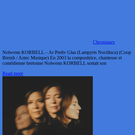
Chroniques
Nolwenn KORBELL – Ar Preñv Glas (Lampyris Noctiluca) (Coop
Breizh / Aztec Musique) En 2003 la compositrice, chanteuse et
comédienne bretonne Nolwenn KORBELL sortait son
Read more