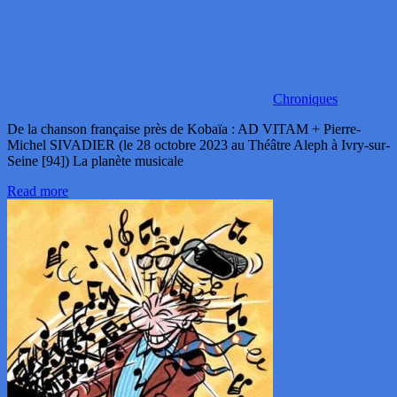
Chroniques
De la chanson française près de Kobaïa : AD VITAM + Pierre-
Michel SIVADIER (le 28 octobre 2023 au Théâtre Aleph à Ivry-sur-
Seine [94]) La planète musicale
Read more