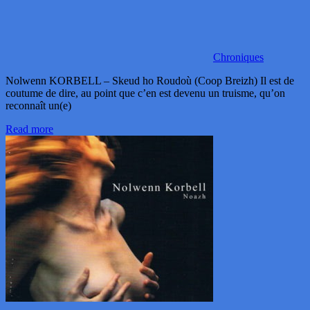
Chroniques
Nolwenn KORBELL – Skeud ho Roudoù (Coop Breizh) Il est de
coutume de dire, au point que c’en est devenu un truisme, qu’on
reconnaît un(e)
Read more