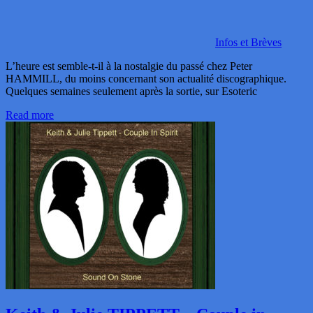
Infos et Brèves
L’heure est semble-t-il à la nostalgie du passé chez Peter
HAMMILL, du moins concernant son actualité discographique.
Quelques semaines seulement après la sortie, sur Esoteric
Read more