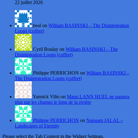
22 juillet 2026
beal on
William BASINSKI – The Disintegration
Loops (coffret)
Cyril Boulay on
William BASINSKI – The
Disintegration Loops (coffret)
Philippe PERRICHON on
William BASINSKI –
The Disintegration Loops (coffret)
Yannick Vilto on
Manu LANN HUEL ne passera
plus par les champs le long de la rivière
Philippe PERRICHON
on
Naissam JALAL –
Landscapes of Eternity
Please select the Tab Content in the Widget Settings.