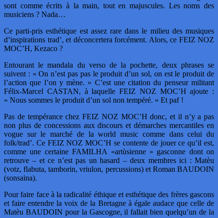
sont comme écrits à la main, tout en majuscules. Les noms des
musiciens ? Nada…
Ce parti-pris esthétique est assez rare dans le milieu des musiques
d’inspirations trad’, et déconcertera forcément. Alors, ce FEIZ NOZ
MOC’H, Kezaco ?
Entourant le mandala du verso de la pochette, deux phrases se
suivent : « On n’est pas pas le produit d’un sol, on est le produit de
l’action que l’on y mène. » C’est une citation du penseur militant
Félix-Marcel CASTAN, à laquelle FEIZ NOZ MOC’H ajoute :
« Nous sommes le produit d’un sol non tempéré. » Et paf !
Pas de tempérance chez FEIZ NOZ MOC’H donc, et il n’y a pas
non plus de concessions aux discours et démarches mercantiles en
vogue sur le marché de la world music comme dans celui du
folk/trad’. Ce FEIZ NOZ MOC’H se contente de jouer ce qu’il est,
comme une certaine FAMILHA «artùsienne » gasconne dont on
retrouve – et ce n’est pas un hasard – deux membres ici : Matèu
(votz, flabuta, tamborin, vriulon, percussions) et Roman BAUDOIN
(sonsaina).
Pour faire face à la radicalité éthique et esthétique des frères gascons
et faire entendre la voix de la Bretagne à égale audace que celle de
Matèu BAUDOIN pour la Gascogne, il fallait bien quelqu’un de la