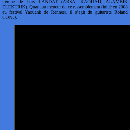
trempe de Lors LANDAT (ARSA, KAOUAD, ALAMBIK
ELEKTRIK). Quant au meneur de ce rassemblement (initié en 2008
au festival Yaouank de Rennes), il s’agit du guitariste Roland
CONQ.