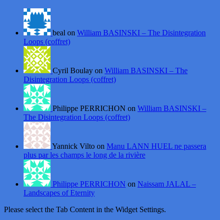
beal on
William BASINSKI – The Disintegration
Loops (coffret)
Cyril Boulay on
William BASINSKI – The
Disintegration Loops (coffret)
Philippe PERRICHON on
William BASINSKI –
The Disintegration Loops (coffret)
Yannick Vilto on
Manu LANN HUEL ne passera
plus par les champs le long de la rivière
Philippe PERRICHON
on
Naissam JALAL –
Landscapes of Eternity
Please select the Tab Content in the Widget Settings.