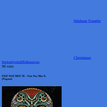
Stéphane Fougère
Chroniques
breton
évolutif
folk
gascon
96 vues
FEIZ NOZ MOC’H – Feiz Noz Moc’h
(Pagans)