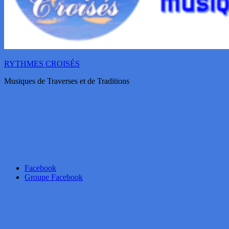
RYTHMES CROISÉS
Musiques de Traverses et de Traditions
Facebook
Groupe Facebook