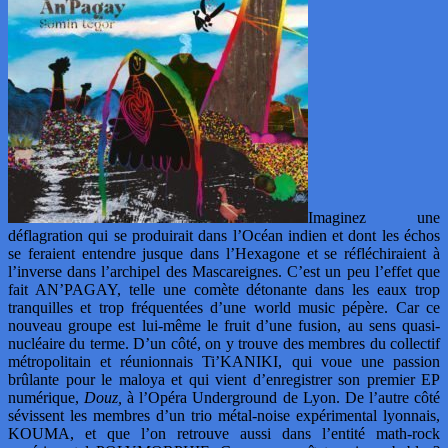
Imaginez une
déflagration qui se produirait dans l’Océan indien et dont les échos
se feraient entendre jusque dans l’Hexagone et se réfléchiraient à
l’inverse dans l’archipel des Mascareignes. C’est un peu l’effet que
fait AN’PAGAY, telle une comète détonante dans les eaux trop
tranquilles et trop fréquentées d’une world music pépère. Car ce
nouveau groupe est lui-même le fruit d’une fusion, au sens quasi-
nucléaire du terme. D’un côté, on y trouve des membres du collectif
métropolitain et réunionnais Ti’KANIKI, qui voue une passion
brûlante pour le maloya et qui vient d’enregistrer son premier EP
numérique,
Douz,
à l’Opéra Underground de Lyon. De l’autre côté
sévissent les membres d’un trio métal-noise expérimental lyonnais,
KOUMA, et que l’on retrouve aussi dans l’entité math-rock