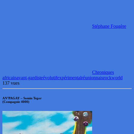
Stéphane Fougère
Chroniques
africain
avant-gardiste
évolutif
expérimental
réunionnais
rock
world
137 vues
AN’PAGAY – Somin Tegor
(Compagnie 4000)