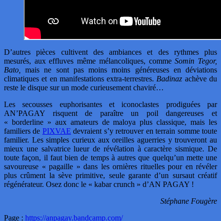
D’autres pièces cultivent des ambiances et des rythmes plus
mesurés, aux effluves même mélancoliques, comme
Somin Tegor,
Bato,
mais ne sont pas moins moins généreuses en déviations
climatiques et en manifestations extra-terrestres.
Badinaz
achève du
reste le disque sur un mode curieusement chaviré…
Les secousses euphorisantes et iconoclastes prodiguées par
AN’PAGAY risquent de paraître un poil dangereuses et
« borderline » aux amateurs de maloya plus classique, mais les
familiers de
PIXVAE
devraient s’y retrouver en terrain somme toute
familier. Les simples curieux aux oreilles aguerries y trouveront au
mieux une salvatrice lueur de révélation à caractère sismique. De
toute façon, il faut bien de temps à autres que quelqu’un mette une
savoureuse « pagaille » dans les ornières rituelles pour en révéler
plus crûment la sève primitive, seule garante d’un sursaut créatif
régénérateur. Osez donc le « kabar crunch » d’AN PAGAY !
Stéphane Fougère
Page :
https://anpagay.bandcamp.com/