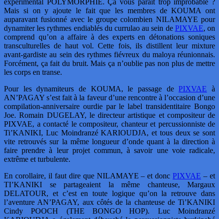
expérimental POLYMORPHIE. Ça vous paraît trop improbable ?
Mais si on y ajoute le fait que les membres de KOUMA ont
auparavant fusionné avec le groupe colombien NILAMAYE pour
dynamiter les rythmes endiablés du currulao au sein de
PIXVAE
, on
comprend qu’on a affaire à des experts en détonations soniques
transculturelles de haut vol. Cette fois, ils distillent leur mixture
avant-gardiste au sein des rythmes fiévreux du maloya réunionnais.
Forcément, ça fait du bruit. Mais ça n’oublie pas non plus de mettre
les corps en transe.
Pour les dynamiteurs de KOUMA, le passage de
PIXVAE
à
AN’PAGAY s’est fait à la faveur d’une rencontre à l’occasion d’une
compilation-anniversaire ourdie par le label transidentitaire Bongo
Joe. Romain DUGELAY, le directeur artistique et compositeur de
PIXVAE, a contacté le compositeur, chanteur et percussionniste de
Ti’KANIKI, Luc Moindranzé KARIOUDJA, et tous deux se sont
vite retrouvés sur la même longueur d’onde quant à la direction à
faire prendre à leur projet commun, à savoir une voie radicale,
extrême et turbulente.
En corollaire, il faut dire que NILAMAYE – et donc
PIXVAE
– et
TI’KANIKI se partageaient la même chanteuse, Margaux
DELATOUR, et c’est en toute logique qu’on la retrouve dans
l’aventure AN’PAGAY, aux côtés de la chanteuse de Ti’KANIKI
Cindy POOCH (THE BONGO HOP). Luc Moindranzé