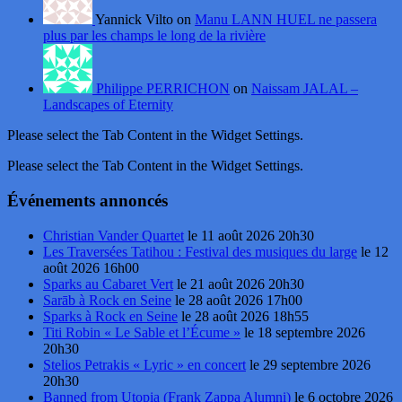
Yannick Vilto on
Manu LANN HUEL ne passera
plus par les champs le long de la rivière
Philippe PERRICHON
on
Naissam JALAL –
Landscapes of Eternity
Please select the Tab Content in the Widget Settings.
Please select the Tab Content in the Widget Settings.
Événements annoncés
Christian Vander Quartet
le 11 août 2026 20h30
Les Traversées Tatihou : Festival des musiques du large
le 12
août 2026 16h00
Sparks au Cabaret Vert
le 21 août 2026 20h30
Sarāb à Rock en Seine
le 28 août 2026 17h00
Sparks à Rock en Seine
le 28 août 2026 18h55
Titi Robin « Le Sable et l’Écume »
le 18 septembre 2026
20h30
Stelios Petrakis « Lyric » en concert
le 29 septembre 2026
20h30
Banned from Utopia (Frank Zappa Alumni)
le 6 octobre 2026