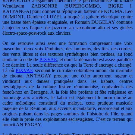
KARIOUDJA a également débauché le percussionniste burkinabé
Wendlavim ZABSONRÉ (SUPERGOMBO, BIGRE !,
KALYANGA) pour donner la réplique au batteur de KOUMA, Leo
DUMONT. Damien CLUZEL a troqué la guitare électrique contre
une basse bien épaisse et aiguisée, et Romain DUGELAY continue
à injecter ses flaques de jazzcore au saxophone alto et ses giclées
électro-space-post-rock aux claviers.
On se retrouve ainsi avec une formation comprenant une voix
masculine, deux voix féminines, des tambours, des fûts, des cordes,
des vents libres et des textures synthétiques bien tordues, au fond
similaire à celle de
PIXVAE
, et dont la démarche est assez parallèle
à ce dernier. La seule différence est que la Terre d’ancrage a changé.
Là où
PIXVAE
secouait le currulao colombien autour du marimba
de chonta, AN’PAGAY procure une écho autrement rageur et
vindicatif aux danses pratiquées dans les kabars, centres
névralgiques de la culture festive réunionnaise, équivalents des
festoù-noz en Bretagne. À la fois fête profane et fête religieuse en
hommage aux ancêtres, le kabar est également le nom donné au
cadre mélodique constitutif du maloya, cette pratique musicale
majeure de la Réunion, aux accents incantatoire, ensorcelant et aux
origines puisant dans les pages sombres de l’histoire de l’île, quand
elle était la proie des exploitations esclavagistes. C’est ce terreau qui
nourrit AN’PAGAY.
Le titre de ce premier album,
Somin Tegor,
est du reste le nom d’une