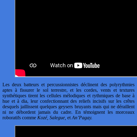
Les deux batteurs et percussionnistes déclinent des polyrythmies
aptes à fissurer le sol terrestre, et les cordes, vents et textures
synthétiques tirent les cellules mélodiques et rythmiques de base à
hue et à dia, leur confectionnant des reliefs incisifs sur les crêtes
desquels jaillissent quelques geysers bruyants mais qui ne déraillent
ni ne débordent jamais du cadre. En témoignent les morceaux
roboratifs comme
Kozé, Salegue,
et
An’Pagay.