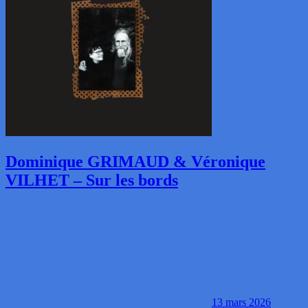
Dominique GRIMAUD & Véronique
VILHET – Sur les bords
13 mars 2026