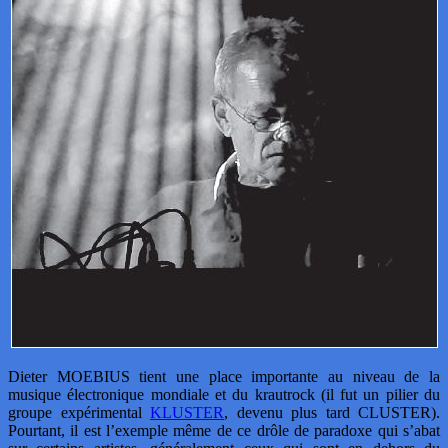
Dieter MOEBIUS tient une place importante au niveau de la
musique électronique mondiale et du krautrock (il fut un pilier du
groupe expérimental
KLUSTER
, devenu plus tard CLUSTER).
Pourtant, il est l’exemple même de ce drôle de paradoxe qui s’abat