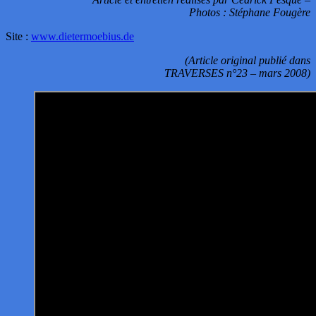
Photos : Stéphane Fougère
Site :
www.dietermoebius.de
(Article original publié dans
TRAVERSES n°23 – mars 2008)