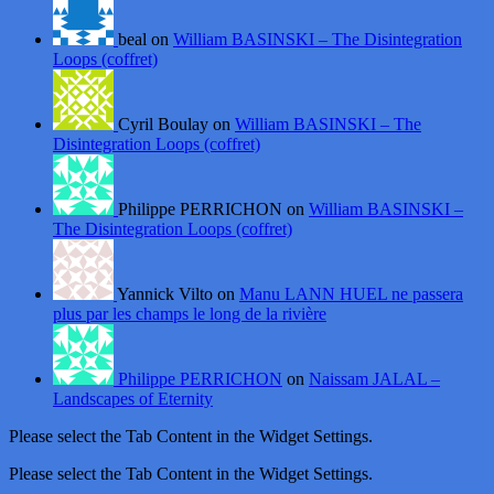
beal on
William BASINSKI – The Disintegration
Loops (coffret)
Cyril Boulay on
William BASINSKI – The
Disintegration Loops (coffret)
Philippe PERRICHON on
William BASINSKI –
The Disintegration Loops (coffret)
Yannick Vilto on
Manu LANN HUEL ne passera
plus par les champs le long de la rivière
Philippe PERRICHON
on
Naissam JALAL –
Landscapes of Eternity
Please select the Tab Content in the Widget Settings.
Please select the Tab Content in the Widget Settings.