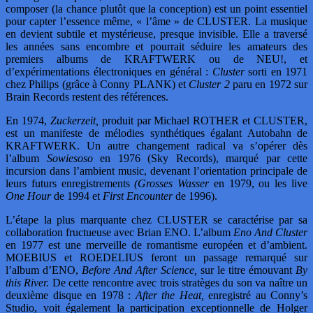
composer (la chance plutôt que la conception) est un point essentiel
pour capter l’essence même, « l’âme » de CLUSTER. La musique
en devient subtile et mystérieuse, presque invisible. Elle a traversé
les années sans encombre et pourrait séduire les amateurs des
premiers albums de KRAFTWERK ou de NEU!, et
d’expérimentations électroniques en général :
Cluster
sorti en 1971
chez Philips (grâce à Conny PLANK) et
Cluster 2
paru en 1972 sur
Brain Records restent des références.
En 1974,
Zuckerzeit,
produit par Michael ROTHER et CLUSTER,
est un manifeste de mélodies synthétiques égalant Autobahn de
KRAFTWERK. Un autre changement radical va s’opérer dès
l’album
Sowiesoso
en 1976 (Sky Records), marqué par cette
incursion dans l’ambient music, devenant l’orientation principale de
leurs futurs enregistrements
(Grosses Wasser
en 1979, ou les live
One Hour
de 1994 et
First Encounter
de 1996).
L’étape la plus marquante chez CLUSTER se caractérise par sa
collaboration fructueuse avec Brian ENO. L’album
Eno And Cluster
en 1977 est une merveille de romantisme européen et d’ambient.
MOEBIUS et ROEDELIUS feront un passage remarqué sur
l’album d’ENO,
Before And After Science,
sur le titre émouvant
By
this River.
De cette rencontre avec trois stratèges du son va naître un
deuxième disque en 1978 :
After the Heat,
enregistré au Conny’s
Studio, voit également la participation exceptionnelle de Holger