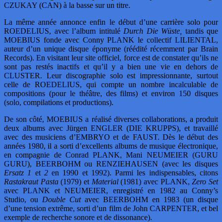
CZUKAY (CAN) à la basse sur un titre.
La même année annonce enfin le début d’une carrière solo pour
ROEDELIUS, avec l’album intitulé
Durch Die Wüste,
tandis que
MOEBIUS fonde avec Conny PLANK le collectif LILIENTAL,
auteur d’un unique disque éponyme (réédité récemment par Brain
Records). En visitant leur site officiel, force est de constater qu’ils ne
sont pas restés inactifs et qu’il y a bien une vie en dehors de
CLUSTER. Leur discographie solo est impressionnante, surtout
celle de ROEDELIUS, qui compte un nombre incalculable de
compositions (pour le théâtre, des films) et environ 150 disques
(solo, compilations et productions).
De son côté, MOEBIUS a réalisé diverses collaborations, a produit
deux albums avec Jürgen ENGLER (DIE KRUPPS), et travaillé
avec des musiciens d’EMBRYO et de FAUST. Dès le début des
années 1980, il a sorti d’excellents albums de musique électronique,
en compagnie de Conrad PLANK, Mani NEUMEIER (GURU
GURU), BEERBOHM ou RENZIEHAUSEN (avec les disques
Ersatz 1
et
2
en 1990 et 1992). Parmi les indispensables, citons
Rastakraut Pasta
(1979) et
Material
(1981) avec PLANK,
Zero Set
avec PLANK et NEUMEIER, enregistré en 1982 au Conny’s
Studio, ou
Double Cut
avec BEERBOHM en 1983 (un disque
d’une tension extrême, sorti d’un film de John CARPENTER, et bel
exemple de recherche sonore et de dissonance).