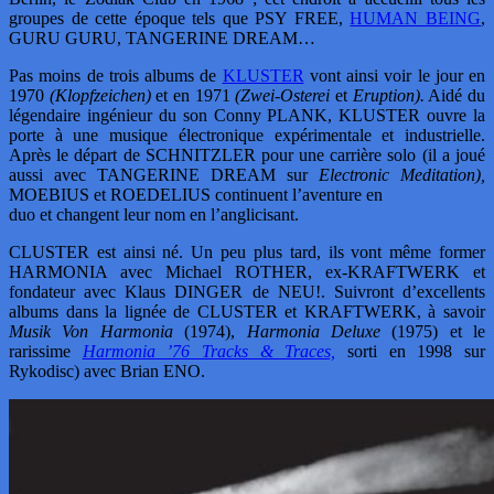
groupes de cette époque tels que PSY FREE,
HUMAN BEING
,
GURU GURU, TANGERINE DREAM…
Pas moins de trois albums de
KLUSTER
vont ainsi voir le jour en
1970
(Klopfzeichen)
et en 1971
(Zwei-Osterei
et
Eruption).
Aidé du
légendaire ingénieur du son Conny PLANK, KLUSTER ouvre la
porte à une musique électronique expérimentale et industrielle.
Après le départ de SCHNITZLER pour une carrière solo (il a joué
aussi avec TANGERINE DREAM sur
Electronic Meditation),
MOEBIUS et ROEDELIUS continuent l’aventure en
duo et changent leur nom en l’anglicisant.
CLUSTER est ainsi né. Un peu plus tard, ils vont même former
HARMONIA avec Michael ROTHER, ex-KRAFTWERK et
fondateur avec Klaus DINGER de NEU!. Suivront d’excellents
albums dans la lignée de CLUSTER et KRAFTWERK, à savoir
Musik Von Harmonia
(1974),
Harmonia Deluxe
(1975) et le
rarissime
Harmonia ’76 Tracks & Traces,
sorti en 1998 sur
Rykodisc) avec Brian ENO.