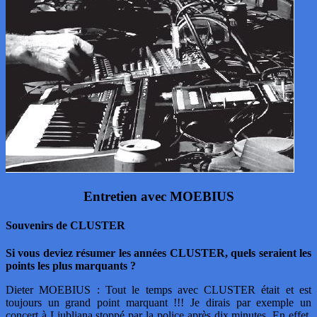
Entretien avec MOEBIUS
Souvenirs de CLUSTER
Si vous deviez résumer les années CLUSTER, quels seraient les
points les plus marquants ?
Dieter MOEBIUS : Tout le temps avec CLUSTER était et est
toujours un grand point marquant !!! Je dirais par exemple un
concert à Ljubljana stoppé par la police après dix minutes. En effet,