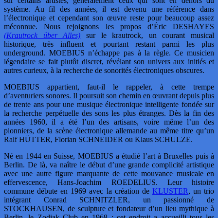
sur certains artistes, généralement ceux qui sont en dehors du
système. Au fil des années, il est devenu une référence dans
l’électronique et cependant son œuvre reste pour beaucoup assez
méconnue. Nous rejoignons les propos d’Éric DESHAYES
(Krautrock über Alles)
sur le krautrock, un courant musical
historique, très influent et pourtant restant parmi les plus
underground. MOEBIUS n’échappe pas à la règle. Ce musicien
légendaire se fait plutôt discret, révélant son univers aux initiés et
autres curieux, à la recherche de sonorités électroniques obscures.
MOEBIUS appartient, faut-il le rappeler, à cette trempe
d’aventuriers sonores. Il poursuit son chemin en œuvrant depuis plus
de trente ans pour une musique électronique intelligente fondée sur
la recherche perpétuelle des sons les plus étranges. Dès la fin des
années 1960, il a été l’un des artisans, voire même l’un des
pionniers, de la scène électronique allemande au même titre qu’un
Ralf HÜTTER, Florian SCHNEIDER ou Klaus SCHULZE.
Né en 1944 en Suisse, MOEBIUS a étudié l’art à Bruxelles puis à
Berlin. De là, va naître le début d’une grande complicité artistique
avec une autre figure marquante de cette mouvance musicale en
effervescence, Hans-Joachim ROEDELIUS. Leur histoire
commune débute en 1969 avec la création de
KLUSTER
, un trio
intégrant Conrad SCHNITZLER, un passionné de
STOCKHAUSEN, de sculpture et fondateur d’un lieu mythique à
Berlin, le Zodiak Club en 1968 ; cet endroit a accueilli tous les