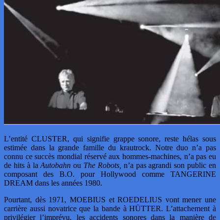
L’entité CLUSTER, qui signifie grappe sonore, reste hélas sous
estimée dans la grande famille du krautrock. Notre duo n’a pas
connu ce succès mondial réservé aux hommes-machines, n’a pas eu
de hits à la
Autobahn
ou
The Robots,
n’a pas agrandi son public en
composant des B.O. pour Hollywood comme TANGERINE
DREAM dans les années 1980.
Pourtant, dès 1971, MOEBIUS et ROEDELIUS vont mener une
carrière aussi novatrice que la bande à HÜTTER. L’attachement à
privilégier l’imprévu, les accidents sonores dans la manière de