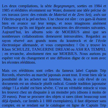
Les deux compilations, la série
Begegnungen,
sorties en 1984 et
1985 et rééditées récemment sur Water, donnent une idée précise de
ces travaux (avec des extraits de
Material
et de
Zero Set),
axés sur
l’électro-pop et la pré-techno. Une chose est sûre : ces gars-là étaient
bien en avance sur leur temps, et nous imaginons aisément
l’influence qu’ils ont léguée aux musiciens des décennies suivantes.
Aujourd’hui, les albums solo de MOEBIUS ainsi que ses
nombreuses collaborations demeurent introuvables. Regardez au
rayon réservé aux grands noms du krautrock et de l’école
électronique allemande, et vous comprendrez ! On y trouve les
Klaus SCHULZE, TANGERINE DREAM ou ASH RA TEMPEL
; en revanche, absolument rien sur MOEBIUS. Nous aurions pu
espérer voir du changement et une diffusion digne de ce nom avec
les récentes rééditions.
Mais ces rééditions sont celles du fameux label Captain Trip
Records, réservées au marché japonais avant tout. Il reste bien sûr la
possibilité de les acheter sur Internet. Mais, le coût élevé de ces
documents est un obstacle plutôt radical. Grande tradition japonaise
oblige ! La réalité est bien sévère. C’est un véritable miracle si vous
les trouvez chez un disquaire à un moindre prix (disons à moins de
20 euros). Pour se procurer des objets si rares (dont beaucoup sont
déjà épuisés, car limités à 1 000 exemplaires), il faut dépenser sans
compter, en se rendant sur le catalogue en ligne de Captain Trip