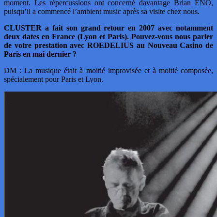
moment. Les répercussions ont concerné davantage Brian ENO,
puisqu’il a commencé l’ambient music après sa visite chez nous.
CLUSTER a fait son grand retour en 2007 avec notamment
deux dates en France (Lyon et Paris). Pouvez-vous nous parler
de votre prestation avec ROEDELIUS au Nouveau Casino de
Paris en mai dernier ?
DM : La musique était à moitié improvisée et à moitié composée,
spécialement pour Paris et Lyon.