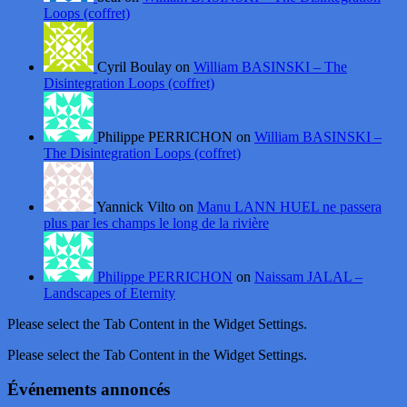
Loops (coffret)
Cyril Boulay on
William BASINSKI – The
Disintegration Loops (coffret)
Philippe PERRICHON on
William BASINSKI –
The Disintegration Loops (coffret)
Yannick Vilto on
Manu LANN HUEL ne passera
plus par les champs le long de la rivière
Philippe PERRICHON
on
Naissam JALAL –
Landscapes of Eternity
Please select the Tab Content in the Widget Settings.
Please select the Tab Content in the Widget Settings.
Événements annoncés