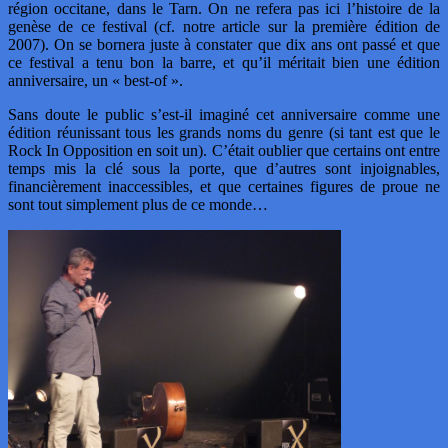
région occitane, dans le Tarn. On ne refera pas ici l’histoire de la
genèse de ce festival (cf. notre article sur la première édition de
2007). On se bornera juste à constater que dix ans ont passé et que
ce festival a tenu bon la barre, et qu’il méritait bien une édition
anniversaire, un « best-of ».
Sans doute le public s’est-il imaginé cet anniversaire comme une
édition réunissant tous les grands noms du genre (si tant est que le
Rock In Opposition en soit un). C’était oublier que certains ont entre
temps mis la clé sous la porte, que d’autres sont injoignables,
financièrement inaccessibles, et que certaines figures de proue ne
sont tout simplement plus de ce monde…