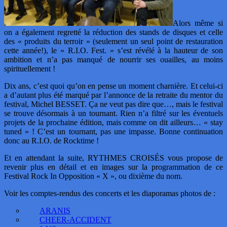
Alors même si
on a également regretté la réduction des stands de disques et celle
des « produits du terroir » (seulement un seul point de restauration
cette année!), le « R.I.O. Fest. » s’est révélé à la hauteur de son
ambition et n’a pas manqué de nourrir ses ouailles, au moins
spirituellement !
Dix ans, c’est quoi qu’on en pense un moment charnière. Et celui-ci
a d’autant plus été marqué par l’annonce de la retraite du mentor du
festival, Michel BESSET. Ça ne veut pas dire que…, mais le festival
se trouve désormais à un tournant. Rien n’a filtré sur les éventuels
projets de la prochaine édition, mais comme on dit ailleurs… « stay
tuned » ! C’est un tournant, pas une impasse. Bonne continuation
donc au R.I.O. de Rocktime !
Et en attendant la suite, RYTHMES CROISÉS vous propose de
revenir plus en détail et en images sur la programmation de ce
Festival Rock In Opposition « X », ou dixième du nom.
Voir les comptes-rendus des concerts et les diaporamas photos de :
ARANIS
CHEER-ACCIDENT