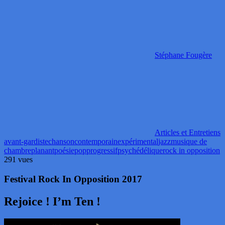
Stéphane Fougère
Articles et Entretiens
avant-gardiste
chanson
contemporain
expérimental
jazz
musique de
chambre
planant
poésie
pop
progressif
psychédélique
rock in opposition
291 vues
Festival Rock In Opposition 2017
Rejoice ! I’m Ten !