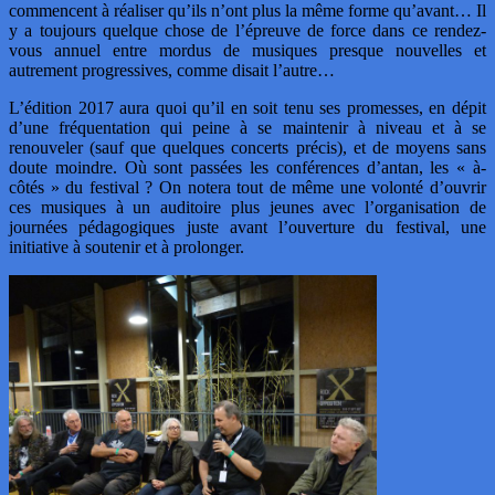
commencent à réaliser qu’ils n’ont plus la même forme qu’avant… Il
y a toujours quelque chose de l’épreuve de force dans ce rendez-
vous annuel entre mordus de musiques presque nouvelles et
autrement progressives, comme disait l’autre…
L’édition 2017 aura quoi qu’il en soit tenu ses promesses, en dépit
d’une fréquentation qui peine à se maintenir à niveau et à se
renouveler (sauf que quelques concerts précis), et de moyens sans
doute moindre. Où sont passées les conférences d’antan, les « à-
côtés » du festival ? On notera tout de même une volonté d’ouvrir
ces musiques à un auditoire plus jeunes avec l’organisation de
journées pédagogiques juste avant l’ouverture du festival, une
initiative à soutenir et à prolonger.