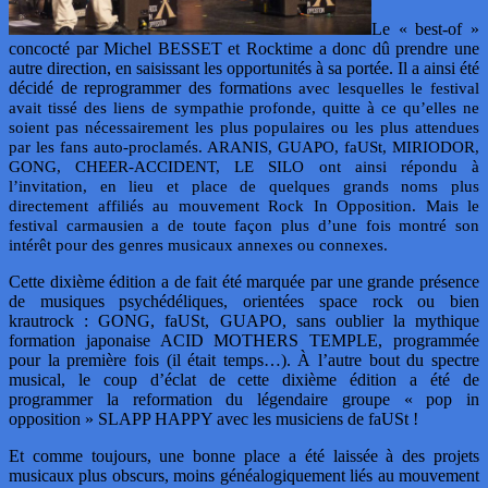
Le « best-of »
concocté par Michel BESSET et Rocktime a donc dû prendre une
autre direction, en saisissant les opportunités à sa portée. Il a ainsi été
décidé de reprogrammer des formatio
ns avec lesquelles le festival
avait tissé des liens de sympathie profonde, quitte à ce qu’elles ne
soient pas nécessairement les plus populaires ou les plus attendues
par les fan
s auto-proclamés. ARANIS, GUAPO, faUSt, MIRIODOR,
GONG, CHEER-ACCIDENT, LE SILO ont ainsi répondu à
l’invitation, en lieu et place de quelques grands noms plus
directement affiliés au mouvement Rock In Opposition. Mais le
festival carmausien a de toute façon plus d’une fois montré son
intérêt pour des genres musicaux annexes ou connexes.
Cette dixième édition a de fait été marquée par une grande présence
de musiques psychédéliques, orientées space rock ou bien
krautrock : GONG, faUSt, GUAPO, sans oublier la mythique
formation japonaise ACID MOTHERS TEMPLE, programmée
pour la première fois (il était temps…). À l’autre bout du spectre
musical, le coup d’éclat de cette dixième édition a été de
programmer la reformation du légendaire groupe « pop in
opposition » SLAPP HAPPY avec les musiciens de faUSt !
Et comme toujours, une bonne place a été laissée à des projets
musicaux plus obscurs, moins généalogiquement liés au mouvement