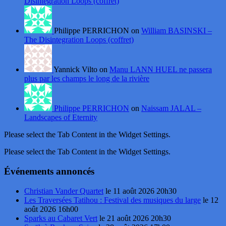
Disintegration Loops (coffret)
Philippe PERRICHON on
William BASINSKI –
The Disintegration Loops (coffret)
Yannick Vilto on
Manu LANN HUEL ne passera
plus par les champs le long de la rivière
Philippe PERRICHON
on
Naissam JALAL –
Landscapes of Eternity
Please select the Tab Content in the Widget Settings.
Please select the Tab Content in the Widget Settings.
Événements annoncés
Christian Vander Quartet
le 11 août 2026 20h30
Les Traversées Tatihou : Festival des musiques du large
le 12
août 2026 16h00
Sparks au Cabaret Vert
le 21 août 2026 20h30