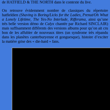
de HATFIELD & THE NORTH dans le contexte du live.
On retrouve évidemment nombre de classiques du répertoire
hatfieldien
(Shaving is Boring/Licks for the Ladies, Prenut/Oh What
a Lonely Lifetime, The Yes-No Interlude, Rifferama,
ainsi qu’une
très belle version démo de
Calyx
chantée par Richard SINCLAIR)
mais suffisamment différents des versions albums pour qu’on ait cru
bon de les affubler de nouveaux titres (un syndrome très répandu
dans les planètes canterburyenne et gonguesque), histoire d’exciter
la matière grise des « die-hard » fans.