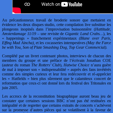
Au précautionneux travail de broderie sonore que mettaient en
évidence les deux disques studio, cette compilation live substitue les
plongeons inopinés dans l’improvisation buissonnière (
Hattitude,
Amsterdamage 11/19
– une revisite de
Gigantic Land Crabs…
), les
« happenings » franchement expérimentaux
(Blane over Paris,
Effing Mad Aincha),
et les cocasseries intempestives
(May the Farce
be with You, Son of Plate Smashing Dog, Top Gear Commercial).
Complété par un livret contenant photos, interviews de chacun des
membres du groupe et une préface de l’écrivain Jonathan COE
(auteur du roman
The Rotters’ Club
),
Hatwise Choice
n’aura guère
de mal à imposer son « indispensabilité » auprès des fans invétérés
comme des simples curieux et leur fera redécouvrir et ré-apprécier
les « Hatfields » bien plus sûrement que le calamiteux concert de
reformation que ceux-ci ont donné lors du festival des Tritonales en
juin 2005.
Les accrocs de la reconstitution biographique auront beau jeu de
constater que certaines sessions BBC n’ont pas été restituées en
intégralité et de regretter que certains extraits de concerts s’achèvent
sur la promesse d’autres pièces qui se volatilisent à la faveur de