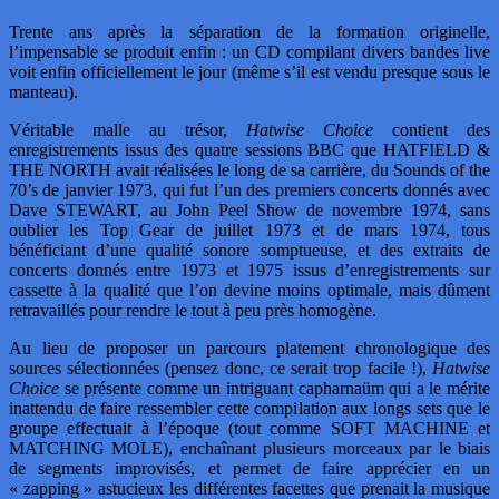
Trente ans après la séparation de la formation originelle,
l’impensable se produit enfin : un CD compilant divers bandes live
voit enfin officiellement le jour (même s’il est vendu presque sous le
manteau).
Véritable malle au trésor,
Hatwise Choice
contient des
enregistrements issus des quatre sessions BBC que HATFIELD &
THE NORTH avait réalisées le long de sa carrière, du Sounds of the
70’s de janvier 1973, qui fut l’un des premiers concerts donnés avec
Dave STEWART, au John Peel Show de novembre 1974, sans
oublier les Top Gear de juillet 1973 et de mars 1974, tous
bénéficiant d’une qualité sonore somptueuse, et des extraits de
concerts donnés entre 1973 et 1975 issus d’enregistrements sur
cassette à la qualité que l’on devine moins optimale, mais dûment
retravaillés pour rendre le tout à peu près homogène.
Au lieu de proposer un parcours platement chronologique des
sources sélectionnées (pensez donc, ce serait trop facile !),
Hatwise
Choice
se présente comme un intriguant capharnaüm qui a le mérite
inattendu de faire ressembler cette compilation aux longs sets que le
groupe effectuait à l’époque (tout comme SOFT MACHINE et
MATCHING MOLE), enchaînant plusieurs morceaux par le biais
de segments improvisés, et permet de faire apprécier en un
« zapping » astucieux les différentes facettes que prenait la musique