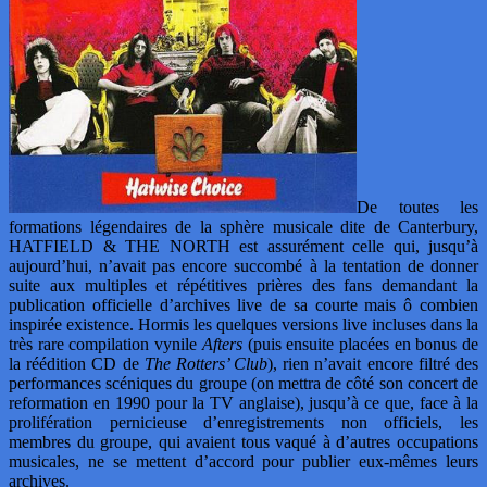
De toutes les
formations légendaires de la sphère musicale dite de Canterbury,
HATFIELD & THE NORTH est assurément celle qui, jusqu’à
aujourd’hui, n’avait pas encore succombé à la tentation de donner
suite aux multiples et répétitives prières des fans demandant la
publication officielle d’archives live de sa courte mais ô combien
inspirée existence. Hormis les quelques versions live incluses dans la
très rare compilation vynile
Afters
(puis ensuite placées en bonus de
la réédition CD de
The Rotters’ Club
), rien n’avait encore filtré des
performances scéniques du groupe (on mettra de côté son concert de
reformation en 1990 pour la TV anglaise), jusqu’à ce que, face à la
prolifération pernicieuse d’enregistrements non officiels, les
membres du groupe, qui avaient tous vaqué à d’autres occupations
musicales, ne se mettent d’accord pour publier eux-mêmes leurs
archives.