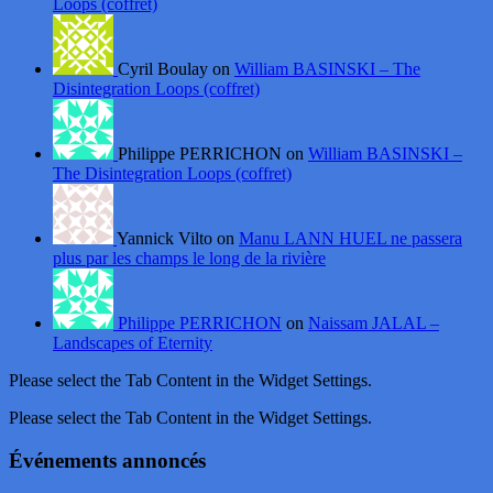
Loops (coffret)
Cyril Boulay on
William BASINSKI – The
Disintegration Loops (coffret)
Philippe PERRICHON on
William BASINSKI –
The Disintegration Loops (coffret)
Yannick Vilto on
Manu LANN HUEL ne passera
plus par les champs le long de la rivière
Philippe PERRICHON
on
Naissam JALAL –
Landscapes of Eternity
Please select the Tab Content in the Widget Settings.
Please select the Tab Content in the Widget Settings.
Événements annoncés