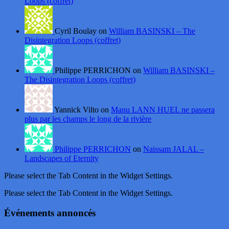
Loops (coffret)
Cyril Boulay on
William BASINSKI – The
Disintegration Loops (coffret)
Philippe PERRICHON on
William BASINSKI –
The Disintegration Loops (coffret)
Yannick Vilto on
Manu LANN HUEL ne passera
plus par les champs le long de la rivière
Philippe PERRICHON
on
Naissam JALAL –
Landscapes of Eternity
Please select the Tab Content in the Widget Settings.
Please select the Tab Content in the Widget Settings.
Événements annoncés