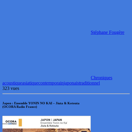
Stéphane Fougère
Chroniques
acoustique
asiatique
contemporain
japonais
traditionnel
323 vues
Japon : Ensemble YONIN NO KAI – Jiuta & Kotouta
(OCORA Radio France)