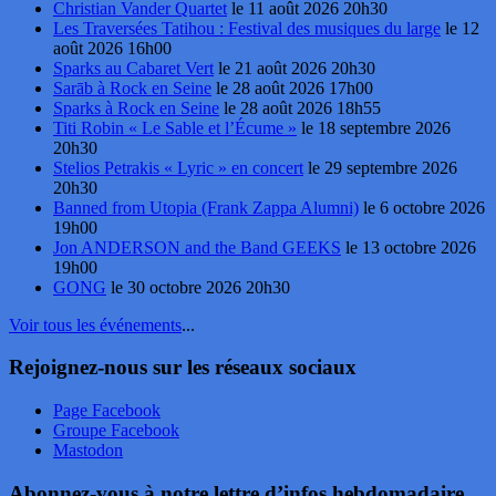
Christian Vander Quartet
le 11 août 2026 20h30
Les Traversées Tatihou : Festival des musiques du large
le 12
août 2026 16h00
Sparks au Cabaret Vert
le 21 août 2026 20h30
Sarāb à Rock en Seine
le 28 août 2026 17h00
Sparks à Rock en Seine
le 28 août 2026 18h55
Titi Robin « Le Sable et l’Écume »
le 18 septembre 2026
20h30
Stelios Petrakis « Lyric » en concert
le 29 septembre 2026
20h30
Banned from Utopia (Frank Zappa Alumni)
le 6 octobre 2026
19h00
Jon ANDERSON and the Band GEEKS
le 13 octobre 2026
19h00
GONG
le 30 octobre 2026 20h30
Voir tous les événements
...
Rejoignez-nous sur les réseaux sociaux
Page Facebook
Groupe Facebook
Mastodon
Abonnez-vous à notre lettre d’infos hebdomadaire