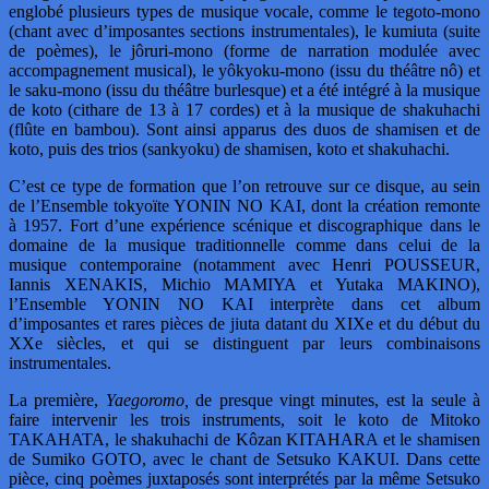
englobé plusieurs types de musique vocale, comme le tegoto-mono
(chant avec d’imposantes sections instrumentales), le kumiuta (suite
de poèmes), le jôruri-mono (forme de narration modulée avec
accompagnement musical), le yôkyoku-mono (issu du théâtre nô) et
le saku-mono (issu du théâtre burlesque) et a été intégré à la musique
de koto (cithare de 13 à 17 cordes) et à la musique de shakuhachi
(flûte en bambou). Sont ainsi apparus des duos de shamisen et de
koto, puis des trios (sankyoku) de shamisen, koto et shakuhachi.
C’est ce type de formation que l’on retrouve sur ce disque, au sein
de l’Ensemble tokyoïte YONIN NO KAI, dont la création remonte
à 1957. Fort d’une expérience scénique et discographique dans le
domaine de la musique traditionnelle comme dans celui de la
musique contemporaine (notamment avec Henri POUSSEUR,
Iannis XENAKIS, Michio MAMIYA et Yutaka MAKINO),
l’Ensemble YONIN NO KAI interprète dans cet album
d’imposantes et rares pièces de jiuta datant du XIXe et du début du
XXe siècles, et qui se distinguent par leurs combinaisons
instrumentales.
La première,
Yaegoromo,
de presque vingt minutes, est la seule à
faire intervenir les trois instruments, soit le koto de Mitoko
TAKAHATA, le shakuhachi de Kôzan KITAHARA et le shamisen
de Sumiko GOTO, avec le chant de Setsuko KAKUI. Dans cette
pièce, cinq poèmes juxtaposés sont interprétés par la même Setsuko