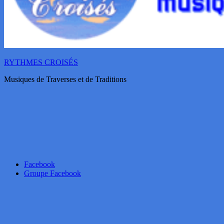
RYTHMES CROISÉS
Musiques de Traverses et de Traditions
Facebook
Groupe Facebook