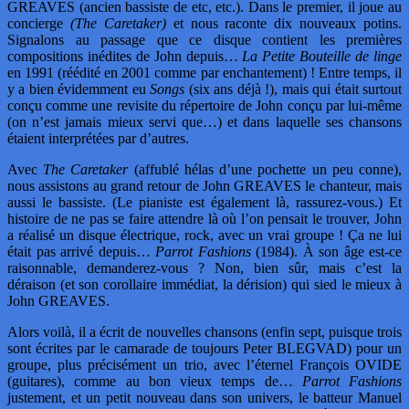
GREAVES (ancien bassiste de etc, etc.). Dans le premier, il joue au
concierge
(The Caretaker)
et nous raconte dix nouveaux potins.
Signalons au passage que ce disque contient les premières
compositions inédites de John depuis…
La Petite Bouteille de linge
en 1991 (réédité en 2001 comme par enchantement) ! Entre temps, il
y a bien évidemment eu
Songs
(six ans déjà !), mais qui était surtout
conçu comme une revisite du répertoire de John conçu par lui-même
(on n’est jamais mieux servi que…) et dans laquelle ses chansons
étaient interprétées par d’autres.
Avec
The Caretaker
(affublé hélas d’une pochette un peu conne),
nous assistons au grand retour de John GREAVES le chanteur, mais
aussi le bassiste. (Le pianiste est également là, rassurez-vous.) Et
histoire de ne pas se faire attendre là où l’on pensait le trouver, John
a réalisé un disque électrique, rock, avec un vrai groupe ! Ça ne lui
était pas arrivé depuis…
Parrot Fashions
(1984). À son âge est-ce
raisonnable, demanderez-vous ? Non, bien sûr, mais c’est la
déraison (et son corollaire immédiat, la dérision) qui sied le mieux à
John GREAVES.
Alors voilà, il a écrit de nouvelles chansons (enfin sept, puisque trois
sont écrites par le camarade de toujours Peter BLEGVAD) pour un
groupe, plus précisément un trio, avec l’éternel François OVIDE
(guitares), comme au bon vieux temps de…
Parrot Fashions
justement, et un petit nouveau dans son univers, le batteur Manuel