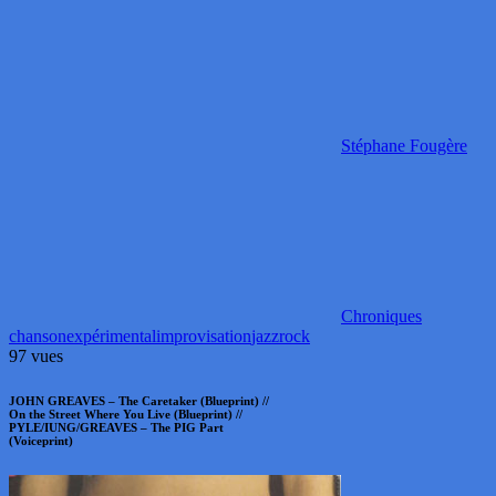
Stéphane Fougère
Chroniques
chanson
expérimental
improvisation
jazz
rock
97 vues
JOHN GREAVES – The Caretaker (Blueprint) //
On the Street Where You Live (Blueprint) //
PYLE/IUNG/GREAVES – The PIG Part
(Voiceprint)