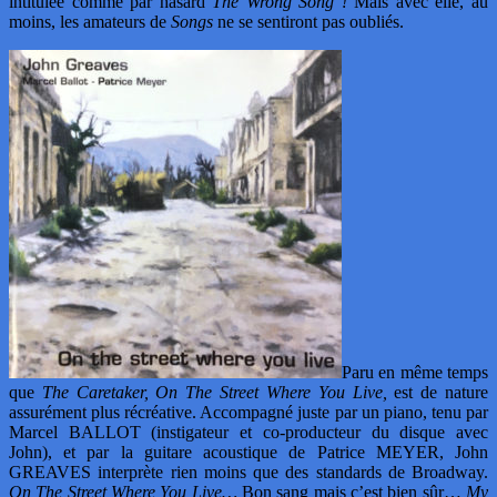
intitulée comme par hasard
The Wrong Song !
Mais avec elle, au
moins, les amateurs de
Songs
ne se sentiront pas oubliés.
Paru en même temps
que
The Caretaker, On The Street Where You Live,
est de nature
assurément plus récréative. Accompagné juste par un piano, tenu par
Marcel BALLOT (instigateur et co-producteur du disque avec
John), et par la guitare acoustique de Patrice MEYER, John
GREAVES interprète rien moins que des standards de Broadway.
On The Street Where You Live…
Bon sang mais c’est bien sûr…
My