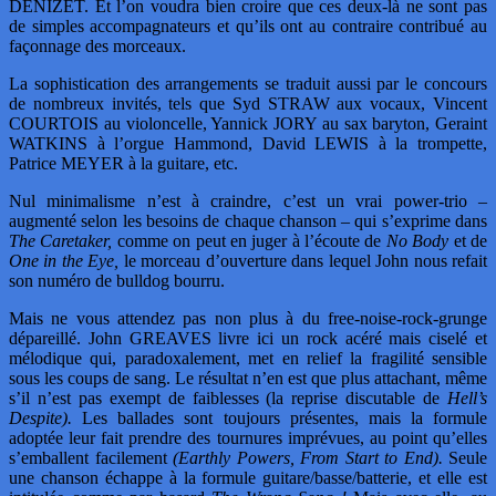
DENIZET. Et l’on voudra bien croire que ces deux-là ne sont pas
de simples accompagnateurs et qu’ils ont au contraire contribué au
façonnage des morceaux.
La sophistication des arrangements se traduit aussi par le concours
de nombreux invités, tels que Syd STRAW aux vocaux, Vincent
COURTOIS au violoncelle, Yannick JORY au sax baryton, Geraint
WATKINS à l’orgue Hammond, David LEWIS à la trompette,
Patrice MEYER à la guitare, etc.
Nul minimalisme n’est à craindre, c’est un vrai power-trio –
augmenté selon les besoins de chaque chanson – qui s’exprime dans
The Caretaker,
comme on peut en juger à l’écoute de
No Body
et de
One in the Eye,
le morceau d’ouverture dans lequel John nous refait
son numéro de bulldog bourru.
Mais ne vous attendez pas non plus à du free-noise-rock-grunge
dépareillé. John GREAVES livre ici un rock acéré mais ciselé et
mélodique qui, paradoxalement, met en relief la fragilité sensible
sous les coups de sang. Le résultat n’en est que plus attachant, même
s’il n’est pas exempt de faiblesses (la reprise discutable de
Hell’s
Despite).
Les ballades sont toujours présentes, mais la formule
adoptée leur fait prendre des tournures imprévues, au point qu’elles
s’emballent facilement
(Earthly Powers, From Start to End).
Seule
une chanson échappe à la formule guitare/basse/batterie, et elle est