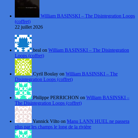
William BASINSKI – The Disintegration Loops
(coffret)
22 juillet 2026
beal on
William BASINSKI – The Disintegration
Loops (coffret)
Cyril Boulay on
William BASINSKI – The
Disintegration Loops (coffret)
Philippe PERRICHON on
William BASINSKI –
The Disintegration Loops (coffret)
Yannick Vilto on
Manu LANN HUEL ne passera
plus par les champs le long de la rivière