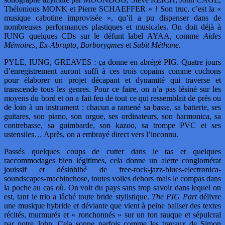
Thélonious MONK et Pierre SCHAEFFER » ! Son truc, c’est la «
musique cabotine improvisée », qu’il a pu dispenser dans de
nombreuses performances plastiques et musicales. On doit déjà à
IUNG quelques CDs sur le défunt label AYAA, comme
Aides
Mémoires, Ex-Abrupto, Borborygmes
et
Subit Méthane.
PYLE, IUNG, GREAVES : ça donne en abrégé PIG. Quatre jours
d’enregistrement auront suffi à ces trois copains comme cochons
pour élaborer un projet décapant et dynamité qui traverse et
transcende tous les genres. Pour ce faire, on n’a pas lésiné sur les
moyens du bord et on a fait feu de tout ce qui ressemblait de près ou
de loin à un instrument : chacun a ramené sa basse, sa batterie, ses
guitares, son piano, son orgue, ses ordinateurs, son harmonica, sa
contrebasse, sa guimbarde, son kazoo, sa trompe PVC et ses
ustensiles… Après, on a embrayé direct vers l’inconnu.
Passés quelques coups de cutter dans le tas et quelques
raccommodages bien légitimes, cela donne un alerte conglomérat
jouissif et désinhibé de free-rock-jazz-blues-electronica-
soundscapes-machinchose, toutes voiles dehors mais le compas dans
la poche au cas où. On voit du pays sans trop savoir dans lequel on
est, tant le trio a lâché toute bride stylistique.
The PIG Part
délivre
une musique hybride et déviante que vient à peine baliser des textes
récités, murmurés et « ronchonnés » sur un ton rauque et sépulcral
par notre John. Cela sonne parfois comme les travaux de Simon