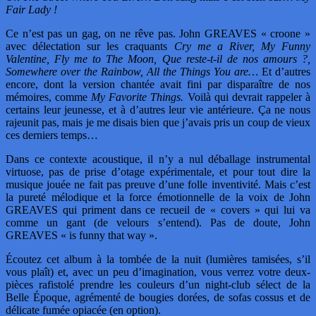
Fair Lady !
Ce n’est pas un gag, on ne rêve pas. John GREAVES « croone »
avec délectation sur les craquants
Cry me a River, My Funny
Valentine, Fly me to The Moon, Que reste-t-il de nos amours ?,
Somewhere over the Rainbow, All the Things You are…
Et d’autres
encore, dont la version chantée avait fini par disparaître de nos
mémoires, comme
My Favorite Things.
Voilà qui devrait rappeler à
certains leur jeunesse, et à d’autres leur vie antérieure. Ça ne nous
rajeunit pas, mais je me disais bien que j’avais pris un coup de vieux
ces derniers temps…
Dans ce contexte acoustique, il n’y a nul déballage instrumental
virtuose, pas de prise d’otage expérimentale, et pour tout dire la
musique jouée ne fait pas preuve d’une folle inventivité. Mais c’est
la pureté mélodique et la force émotionnelle de la voix de John
GREAVES qui priment dans ce recueil de « covers » qui lui va
comme un gant (de velours s’entend). Pas de doute, John
GREAVES « is funny that way ».
Écoutez cet album à la tombée de la nuit (lumières tamisées, s’il
vous plaît) et, avec un peu d’imagination, vous verrez votre deux-
pièces rafistolé prendre les couleurs d’un night-club sélect de la
Belle Époque, agrémenté de bougies dorées, de sofas cossus et de
délicate fumée opiacée (en option).