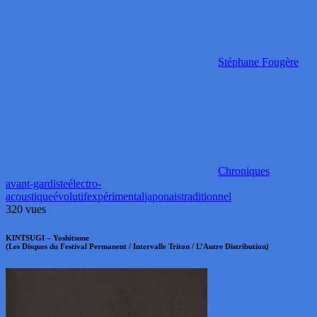
Stéphane Fougère
Chroniques
avant-gardiste
électro-
acoustique
évolutif
expérimental
japonais
traditionnel
320 vues
KINTSUGI – Yoshitsune
(Les Disques du Festival Permanent / Intervalle Triton / L’Autre Distribution)