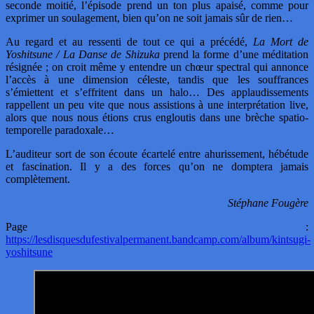
seconde moitié, l’épisode prend un ton plus apaisé, comme pour
exprimer un soulagement, bien qu’on ne soit jamais sûr de rien…
Au regard et au ressenti de tout ce qui a précédé,
La Mort de
Yoshitsune / La Danse de Shizuka
prend la forme d’une méditation
résignée ; on croit même y entendre un chœur spectral qui annonce
l’accès à une dimension céleste, tandis que les souffrances
s’émiettent et s’effritent dans un halo… Des applaudissements
rappellent un peu vite que nous assistions à une interprétation live,
alors que nous nous étions crus engloutis dans une brèche spatio-
temporelle paradoxale…
L’auditeur sort de son écoute écartelé entre ahurissement, hébétude
et fascination. Il y a des forces qu’on ne domptera jamais
complètement.
Stéphane Fougère
Page :
https://lesdisquesdufestivalpermanent.bandcamp.com/album/kintsugi-
yoshitsune