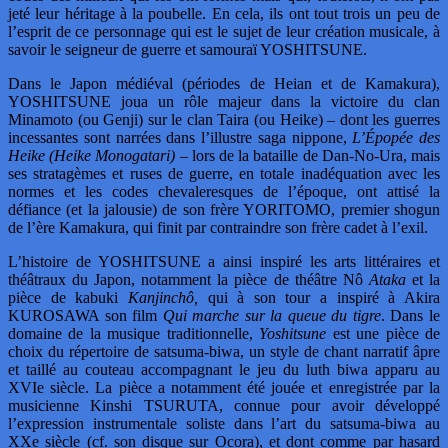
jeté leur héritage à la poubelle. En cela, ils ont tout trois un peu de
l’esprit de ce personnage qui est le sujet de leur création musicale, à
savoir le seigneur de guerre et samouraï YOSHITSUNE.
Dans le Japon médiéval (périodes de Heian et de Kamakura),
YOSHITSUNE joua un rôle majeur dans la victoire du clan
Minamoto (ou Genji) sur le clan Taira (ou Heike) – dont les guerres
incessantes sont narrées dans l’illustre saga nippone,
L’Épopée des
Heike (Heike Monogatari)
– lors de la bataille de Dan-No-Ura, mais
ses stratagèmes et ruses de guerre, en totale inadéquation avec les
normes et les codes chevaleresques de l’époque, ont attisé la
défiance (et la jalousie) de son frère YORITOMO, premier shogun
de l’ère Kamakura, qui finit par contraindre son frère cadet à l’exil.
L’histoire de YOSHITSUNE a ainsi inspiré les arts littéraires et
théâtraux du Japon, notamment la pièce de théâtre Nô
Ataka
et la
pièce de kabuki
Kanjinchô,
qui à son tour a inspiré à Akira
KUROSAWA son film
Qui marche sur la queue du tigre
. Dans le
domaine de la musique traditionnelle,
Yoshitsune
est une pièce de
choix du répertoire de satsuma-biwa, un style de chant narratif âpre
et taillé au couteau accompagnant le jeu du luth biwa apparu au
XVIe siècle. La pièce a notamment été jouée et enregistrée par la
musicienne Kinshi TSURUTA, connue pour avoir développé
l’expression instrumentale soliste dans l’art du satsuma-biwa au
XXe siècle (cf. son disque sur Ocora), et dont comme par hasard