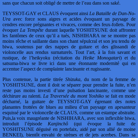
sans que chacun soit obligé de mettre de l’eau dans son saké.
TEYSSOT-GAY et CLAUS évoquent ainsi
La Bataille de Dan-No-
Ura
avec force sons aigres et acides évoquant un paysage de
cendres encore prégnantes et vivaces, comme des feux-follets. Pour
évoquer
La Tempête
durant laquelle YOSHITSUNE doit affronter
les fantômes de ceux qu’il a tués, NISHIHARA ne se montre pas
moins rêche et saillante dans son chant sépulcral et son jeu tendu de
biwa, soutenus par des nappes de guitare et des glissandi de
violoncelle aux rendus surnaturels. Tout l’art, à la fois savant et
rustique, de l’heikyoku (récitation du
Heike Monogatari
) et du
satsuma-biwa se livre ici dans une étonnante modernité qui en
accentue l’aspect de complainte lancinante et rugissante.
Plus contenue, la partie titrée
Shizuka
, du nom de la femme de
YOSHITSUNE, dont il doit se séparer pour prendre la fuite, n’en
reste pas moins investi d’une pulsation lancinante, comme une
déchirure au ralenti.
La Traversée du mont Yoshiko
se fait en mode
décharné, la guitare de TEYSSOT-GAY égrenant des notes
planantes frottées de blues au milieu d’un paysage en apesanteur
esquissé par le violoncelle de CLAUS, comme un estampe abstraite.
Puis,la voix maugréante de NISHIHARA, avec son inflexible biwa,
introduit l’épisode
Kanjinchô
(qui évoque la fuite de
YOSHITSUNE déguisé en portefaix, aidé par son allié de moine
BENKEI), bientôt envahi de sirènes et de jets acerbes. Dans sa