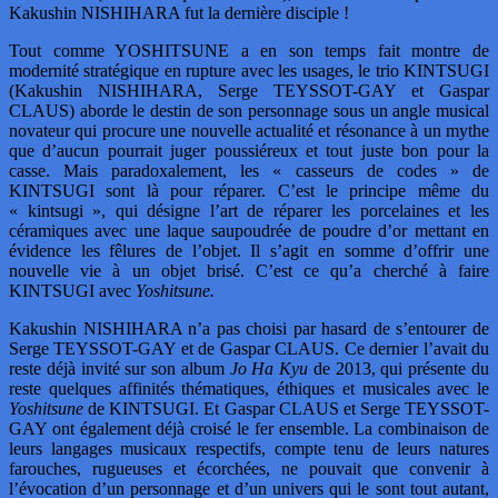
Kakushin NISHIHARA fut la dernière disciple !
Tout comme YOSHITSUNE a en son temps fait montre de
modernité stratégique en rupture avec les usages, le trio KINTSUGI
(Kakushin NISHIHARA, Serge TEYSSOT-GAY et Gaspar
CLAUS) aborde le destin de son personnage sous un angle musical
novateur qui procure une nouvelle actualité et résonance à un mythe
que d’aucun pourrait juger poussiéreux et tout juste bon pour la
casse. Mais paradoxalement, les « casseurs de codes » de
KINTSUGI sont là pour réparer. C’est le principe même du
« kintsugi », qui désigne l’art de réparer les porcelaines et les
céramiques avec une laque saupoudrée de poudre d’or mettant en
évidence les fêlures de l’objet. Il s’agit en somme d’offrir une
nouvelle vie à un objet brisé. C’est ce qu’a cherché à faire
KINTSUGI avec
Yoshitsune.
Kakushin NISHIHARA n’a pas choisi par hasard de s’entourer de
Serge TEYSSOT-GAY et de Gaspar CLAUS. Ce dernier l’avait du
reste déjà invité sur son album
Jo Ha Kyu
de 2013, qui présente du
reste quelques affinités thématiques, éthiques et musicales avec le
Yoshitsune
de KINTSUGI. Et Gaspar CLAUS et Serge TEYSSOT-
GAY ont également déjà croisé le fer ensemble. La combinaison de
leurs langages musicaux respectifs, compte tenu de leurs natures
farouches, rugueuses et écorchées, ne pouvait que convenir à
l’évocation d’un personnage et d’un univers qui le sont tout autant,