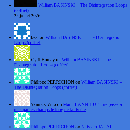
William BASINSKI – The Disintegration Loops
(coffret)
22 juillet 2026
beal on
William BASINSKI – The Disintegration
Loops (coffret)
Cyril Boulay on
William BASINSKI – The
Disintegration Loops (coffret)
Philippe PERRICHON on
William BASINSKI –
The Disintegration Loops (coffret)
Yannick Vilto on
Manu LANN HUEL ne passera
plus par les champs le long de la rivière
Philippe PERRICHON
on
Naissam JALAL –