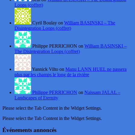
Loops (coffret)
Cyril Boulay on
William BASINSKI – The
Disintegration Loops (coffret)
Philippe PERRICHON on
William BASINSKI –
The Disintegration Loops (coffret)
Yannick Vilto on
Manu LANN HUEL ne passera
plus par les champs le long de la rivière
Philippe PERRICHON
on
Naissam JALAL –
Landscapes of Eternity
Please select the Tab Content in the Widget Settings.
Please select the Tab Content in the Widget Settings.
Événements annoncés