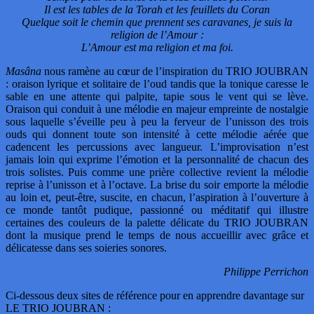
Il est les tables de la Torah et les feuillets du Coran
Quelque soit le chemin que prennent ses caravanes, je suis la
religion de l’Amour :
L’Amour est ma religion et ma foi.
Masâna
nous ramène au cœur de l’inspiration du TRIO JOUBRAN
: oraison lyrique et solitaire de l’oud tandis que la tonique caresse le
sable en une attente qui palpite, tapie sous le vent qui se lève.
Oraison qui conduit à une mélodie en majeur empreinte de nostalgie
sous laquelle s’éveille peu à peu la ferveur de l’unisson des trois
ouds qui donnent toute son intensité à cette mélodie aérée que
cadencent les percussions avec langueur. L’improvisation n’est
jamais loin qui exprime l’émotion et la personnalité de chacun des
trois solistes. Puis comme une prière collective revient la mélodie
reprise à l’unisson et à l’octave. La brise du soir emporte la mélodie
au loin et, peut-être, suscite, en chacun, l’aspiration à l’ouverture à
ce monde tantôt pudique, passionné ou méditatif qui illustre
certaines des couleurs de la palette délicate du TRIO JOUBRAN
dont la musique prend le temps de nous accueillir avec grâce et
délicatesse dans ses soieries sonores.
Philippe Perrichon
Ci-dessous deux sites de référence pour en apprendre davantage sur
LE TRIO JOUBRAN :