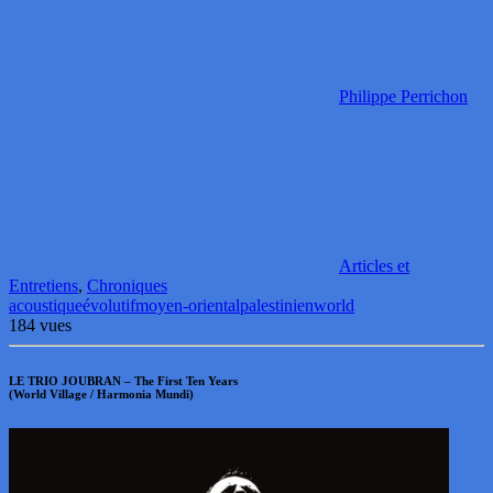
Philippe Perrichon
Articles et
Entretiens
,
Chroniques
acoustique
évolutif
moyen-oriental
palestinien
world
184 vues
LE TRIO JOUBRAN – The First Ten Years
(World Village / Harmonia Mundi)