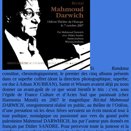
Si
Randana
constitue, chronologiquement, le premier des cinq albums présents
dans ce superbe coffret (dont la direction photographique, superbe,
est due à Adnan JOUBRAN), Samir et Wissam avaient déjà pu nous
donner un avant-goût de ce que serait bientôt le trio : c’est, sous
l’égide de France Culture et d’Actes Sud que paraissait (chez
Harmonia Mundi) en 2007 le magnifique
Récital Mahmoud
DARWICH
, enregistrement réalisé en public, au théâtre de l’Odéon,
d’une prestation où les deux frères servaient un écrin musical tour à
tour pudique, nostalgique ou passionné aux vers du grand poète
palestinien Mahmoud DARWHICH, lus par l’auteur puis donnés en
français par Didier SANDRE. Pour percevoir toute la justesse et la