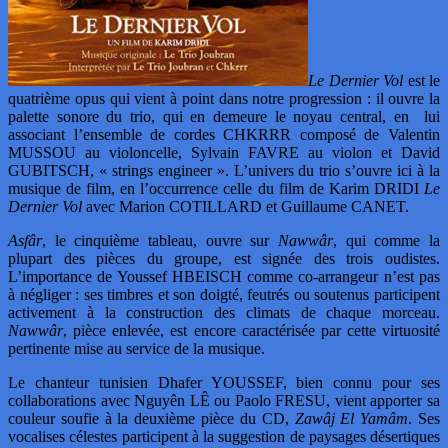
Le Dernier Vol
est le
quatrième opus qui vient à point dans notre progression : il ouvre la
palette sonore du trio, qui en demeure le noyau central, en lui
associant l’ensemble de cordes CHKRRR composé de Valentin
MUSSOU au violoncelle, Sylvain FAVRE au violon et David
GUBITSCH, « strings engineer ». L’univers du trio s’ouvre ici à la
musique de film, en l’occurrence celle du film de Karim DRIDI
Le
Dernier Vol
avec Marion COTILLARD et Guillaume CANET.
Asfâr
, le cinquième tableau, ouvre sur
Nawwâr
, qui comme la
plupart des pièces du groupe, est signée des trois oudistes.
L’importance de Youssef HBEISCH comme co-arrangeur n’est pas
à négliger : ses timbres et son doigté, feutrés ou soutenus participent
activement à la construction des climats de chaque morceau.
Nawwâr
, pièce enlevée, est encore caractérisée par cette virtuosité
pertinente mise au service de la musique.
Le chanteur tunisien Dhafer YOUSSEF, bien connu pour ses
collaborations avec Nguyên LÊ ou Paolo FRESU, vient apporter sa
couleur soufie à la deuxième pièce du CD,
Zawâj El Yamâm
. Ses
vocalises célestes participent à la suggestion de paysages désertiques