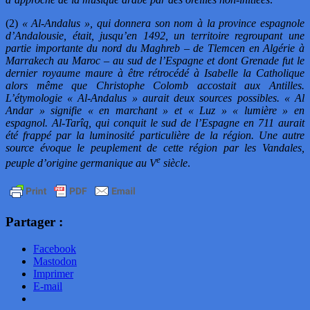
(2)
« Al-Andalus », qui donnera son nom à la province espagnole
d’Andalousie, était, jusqu’en 1492, un territoire regroupant une
partie importante du nord du Maghreb – de Tlemcen en Algérie à
Marrakech au Maroc – au sud de l’Espagne et dont Grenade fut le
dernier royaume maure à être rétrocédé à Isabelle la Catholique
alors même que Christophe Colomb accostait aux Antilles.
L’étymologie « Al-Andalus » aurait deux sources possibles. « Al
Andar » signifie « en marchant » et « Luz » « lumière » en
espagnol. Al-Tarîq, qui conquit le sud de l’Espagne en 711 aurait
été frappé par la luminosité particulière de la région. Une autre
source évoque le peuplement de cette région par les Vandales,
e
peuple d’origine germanique au V
siècle
.
Partager :
Facebook
Mastodon
Imprimer
E-mail