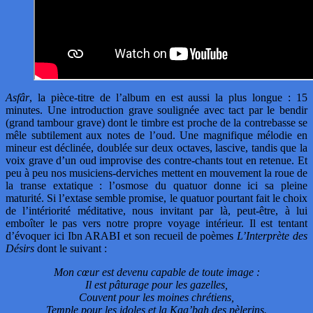
Asfâr
, la pièce-titre de l’album en est aussi la plus longue : 15
minutes. Une introduction grave soulignée avec tact par le bendir
(grand tambour grave) dont le timbre est proche de la contrebasse se
mêle subtilement aux notes de l’oud. Une magnifique mélodie en
mineur est déclinée, doublée sur deux octaves, lascive, tandis que la
voix grave d’un oud improvise des contre-chants tout en retenue. Et
peu à peu nos musiciens-derviches mettent en mouvement la roue de
la transe extatique : l’osmose du quatuor donne ici sa pleine
maturité. Si l’extase semble promise, le quatuor pourtant fait le choix
de l’intériorité méditative, nous invitant par là, peut-être, à lui
emboîter le pas vers notre propre voyage intérieur. Il est tentant
d’évoquer ici Ibn ARABI et son recueil de poèmes
L’Interprète des
Désirs
dont le suivant :
Mon cœur est devenu capable de toute image :
Il est pâturage pour les gazelles,
Couvent pour les moines chrétiens,
Temple pour les idoles et la Kaa’bah des pèlerins.