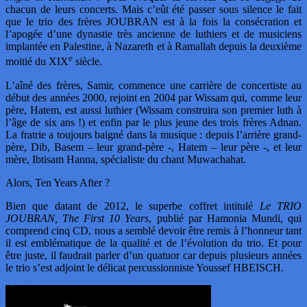
chacun de leurs concerts. Mais c’eût été passer sous silence le fait
que le trio des frères JOUBRAN est à la fois la consécration et
l’apogée d’une dynastie très ancienne de luthiers et de musiciens
implantée en Palestine, à Nazareth et à Ramallah depuis la deuxième
e
moitié du XIX
siècle.
L’aîné des frères, Samir, commence une carrière de concertiste au
début des années 2000, rejoint en 2004 par Wissam qui, comme leur
père, Hatem, est aussi luthier (Wissam construira son premier luth à
l’âge de six ans !) et enfin par le plus jeune des trois frères Adnan.
La fratrie a toujours baigné dans la musique : depuis l’arrière grand-
père, Dib, Basem – leur grand-père -, Hatem – leur père -, et leur
mère, Ibtisam Hanna, spécialiste du chant Muwachahat.
Alors, Ten Years After ?
Bien que datant de 2012, le superbe coffret intitulé
Le TRIO
JOUBRAN, The First 10 Years
, publié par Hamonia Mundi, qui
comprend cinq CD, nous a semblé devoir être remis à l’honneur tant
il est emblématique de la qualité et de l’évolution du trio. Et pour
être juste, il faudrait parler d’un quatuor car depuis plusieurs années
le trio s’est adjoint le délicat percussionniste Youssef HBEISCH.