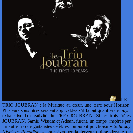
LE
TRIO JOUBRAN : la Musique au cœur, une terre pour Horizon.
Plusieurs sous-titres seraient applicables s’il fallait qualifier de façon
exhaustive la créativité du TRIO JOUBRAN. Si les trois frères
JOUBRAN, Samir, Wissam et Adnan, furent, un temps, inspirés par
un autre trio de guitaristes célèbres, on aurait pu choisir «
Saturday
Night in Ramallah »
pour évoquer la ferveur qui se dégage de