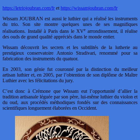
https://letriojoubran.com/fr
et
https://wissamjoubran.com/fr
Wissam JOUBRAN est aussi le luthier qui a réalisé les instruments
du trio. Son site montre quelques unes de ses magnifiques
e
réalisations. Installé à Paris dans le XV
arrondissement, il réalise
des ouds de grand qualité appréciés dans le monde entier.
Wissam découvrit les secrets et les subtilités de la lutherie au
prestigieux conservatoire Antonio Stradivari, renommé pour sa
fabrication des instruments du quatuor.
En 2003, son génie fut couronné par la distinction du meilleur
artisan luthier et, en 2005, par l’obtention de son diplôme de Maître
Luthier avec les félicitations du jury.
C’est donc à Crémone que Wissam eut l’opportunité d’allier la
tradition artisanale léguée par son père, lui-même luthier du violon et
du oud, aux procédés méthodiques fondés sur des connaissances
scientifiques longuement élaborées en Occident.