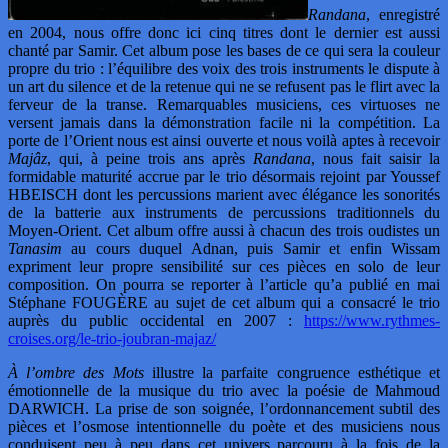
Randana
, enregistré
en 2004, nous offre donc ici cinq titres dont le dernier est aussi
chanté par Samir. Cet album pose les bases de ce qui sera la couleur
propre du trio : l’équilibre des voix des trois instruments le dispute à
un art du silence et de la retenue qui ne se refusent pas le flirt avec la
ferveur de la transe. Remarquables musiciens, ces virtuoses ne
versent jamais dans la démonstration facile ni la compétition. La
porte de l’Orient nous est ainsi ouverte et nous voilà aptes à recevoir
Majâz
, qui, à peine trois ans après
Randana
, nous fait saisir la
formidable maturité accrue par le trio désormais rejoint par Youssef
HBEISCH dont les percussions marient avec élégance les sonorités
de la batterie aux instruments de percussions traditionnels du
Moyen-Orient. Cet album offre aussi à chacun des trois oudistes un
Tanasim
au cours duquel Adnan, puis Samir et enfin Wissam
expriment leur propre sensibilité sur ces pièces en solo de leur
composition. On pourra se reporter à l’article qu’a publié en mai
Stéphane FOUGÈRE au sujet de cet album qui a consacré le trio
auprès du public occidental en 2007 :
https://www.rythmes-
croises.org/le-trio-joubran-majaz/
À l’ombre des Mots
illustre la parfaite congruence esthétique et
émotionnelle de la musique du trio avec la poésie de Mahmoud
DARWICH. La prise de son soignée, l’ordonnancement subtil des
pièces et l’osmose intentionnelle du poète et des musiciens nous
conduisent peu à peu dans cet univers parcouru à la fois de la