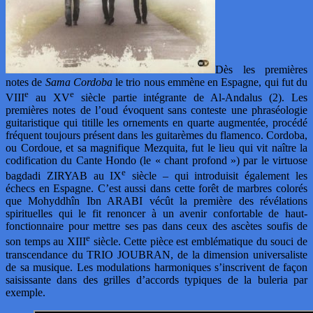
Dès les premières
notes de
Sama Cordoba
le trio nous emmène en Espagne, qui fut du
e
e
VIII
au XV
siècle partie intégrante de Al-Andalus (2). Les
premières notes de l’oud évoquent sans conteste une phraséologie
guitaristique qui titille les ornements en quarte augmentée, procédé
fréquent toujours présent dans les guitarèmes du flamenco. Cordoba,
ou Cordoue, et sa magnifique Mezquita, fut le lieu qui vit naître la
codification du Cante Hondo (le « chant profond ») par le virtuose
e
bagdadi ZIRYAB au IX
siècle – qui introduisit également les
échecs en Espagne. C’est aussi dans cette forêt de marbres colorés
que Mohyddhîn Ibn ARABI vécût la première des révélations
spirituelles qui le fit renoncer à un avenir confortable de haut-
fonctionnaire pour mettre ses pas dans ceux des ascètes soufis de
e
son temps au XIII
siècle. Cette pièce est emblématique du souci de
transcendance du TRIO JOUBRAN, de la dimension universaliste
de sa musique. Les modulations harmoniques s’inscrivent de façon
saisissante dans des grilles d’accords typiques de la buleria par
exemple.