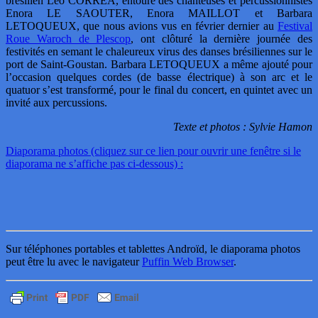
brésilien Léo CORRÊA, entouré des chanteuses et percussionnistes
Enora LE SAOUTER, Enora MAILLOT et Barbara
LETOQUEUX, que nous avions vus en février dernier au
Festival
Roue Waroch de Plescop
, ont clôturé la dernière journée des
festivités en semant le chaleureux virus des danses brésiliennes sur le
port de Saint-Goustan. Barbara LETOQUEUX a même ajouté pour
l’occasion quelques cordes (de basse électrique) à son arc et le
quatuor s’est transformé, pour le final du concert, en quintet avec un
invité aux percussions.
Texte et photos : Sylvie Hamon
Diaporama photos (cliquez sur ce lien pour ouvrir une fenêtre si le
diaporama ne s’affiche pas ci-dessous) :
Sur téléphones portables et tablettes Androïd, le diaporama photos
peut être lu avec le navigateur
Puffin Web Browser
.