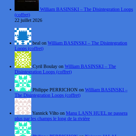
William BASINSKI – The Disintegration Loops
(coffret)
22 juillet 2026
beal on
William BASINSKI – The Disintegration
Loops (coffret)
Cyril Boulay on
William BASINSKI – The
Disintegration Loops (coffret)
Philippe PERRICHON on
William BASINSKI –
The Disintegration Loops (coffret)
Yannick Vilto on
Manu LANN HUEL ne passera
plus par les champs le long de la rivière