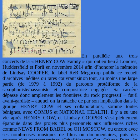
En parallèle aux trois
concerts de la « HENRY COW Family » qui ont eu lieu à Londres,
Huddersfield et Forli en novembre 2014 afin d’honorer la mémoire
de Lindsay COOPER, le label ReR Megacorp publie ce recueil
d’archives inédites ou rares couvrant sinon tout, au moins une large
partie (de 1979 à 1992) du parcours protéiforme de la
saxophoniste/bassoniste et compositrice engagée. Sa carrière
dépasse donc amplement les frontières du rock progressif – fut-il
avant-gardiste – auquel on la rattache de par son implication dans le
groupe HENRY COW et ses collaborations, somme toutes
bénignes, avec COMUS et NATIONAL HEALTH. Il y a eu une
vie après HENRY COW, et Lindsay COOPER s’est pleinement
épanouie dans des projets plus personnels aux influences riches
comme NEWS FROM BABEL ou OH MOSCOW, ou encore avec
ses nombreuses musiques de films ou documentaires, puis des