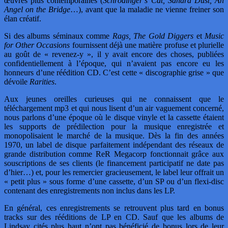
œuvres plus contemporaines (
Schrödinger’s Cat, Sahara Dust, An
Angel on the Bridge
…), avant que la maladie ne vienne freiner son
élan créatif.
Si des albums séminaux comme
Rags, The Gold Diggers
et
Music
for Other Occasions
fournissent déjà une matière profuse et plurielle
au goût de « revenez-y », il y avait encore des choses, publiées
confidentiellement à l’époque, qui n’avaient pas encore eu les
honneurs d’une réédition CD. C’est cette « discographie grise » que
dévoile
Rarities
.
Aux jeunes oreilles curieuses qui ne connaissent que le
téléchargement mp3 et qui nous lisent d’un air vaguement concerné,
nous parlons d’une époque où le disque vinyle et la cassette étaient
les supports de prédilection pour la musique enregistrée et
monopolisaient le marché de la musique. Dès la fin des années
1970, un label de disque parfaitement indépendant des réseaux de
grande distribution comme ReR Megacorp fonctionnait grâce aux
souscriptions de ses clients (le financement participatif ne date pas
d’hier…) et, pour les remercier gracieusement, le label leur offrait un
« petit plus » sous forme d’une cassette, d’un SP ou d’un flexi-disc
contenant des enregistrements non inclus dans les LP.
En général, ces enregistrements se retrouvent plus tard en bonus
tracks sur des rééditions de LP en CD. Sauf que les albums de
Lindsay cités plus haut n’ont pas bénéficié de bonus lors de leur