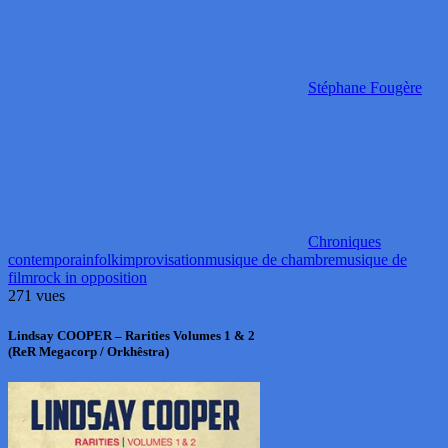
Stéphane Fougère
Chroniques
contemporain
folk
improvisation
musique de chambre
musique de
film
rock in opposition
271 vues
Lindsay COOPER – Rarities Volumes 1 & 2
(ReR Megacorp / Orkhêstra)