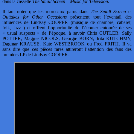
dans la cassette
The Small Screen – Music for Television
.
Il faut noter que les morceaux parus dans
The Small Screen
et
Outtakes for Other Occasions
présentent tout l’éventail des
influences de Lindsay COOPER (musique de chambre, cabaret,
folk, jazz..) et offrent l’opportunité de l’écouter entourée de ses
« usual suspects » de l’époque, à savoir Chris CUTLER, Sally
POTTER, Maggie NICOLS, Georgie BORN, Irita KUTCHMY,
Dagmar KRAUSE, Kate WESTBROOK ou Fred FRITH. Il va
sans dire que ces pièces rares attireront l’attention des fans des
premiers LP de Lindsay COOPER.