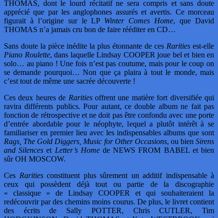
THOMAS, dont le lourd récitatif ne sera compris et sans doute
apprécié que par les anglophones assurés et avertis. Ce morceau
figurait à l’origine sur le LP
Winter Comes Home
, que David
THOMAS n’a jamais cru bon de faire rééditer en CD…
Sans doute la pièce inédite la plus étonnante de ces
Rarities
est-elle
Piano Roulette
, dans laquelle Lindsay COOPER joue bel et bien en
solo… au piano ! Une fois n’est pas coutume, mais pour le coup on
se demande pourquoi… Non que ça plaira à tout le monde, mais
c’est tout de même une sacrée découverte !
Ces deux heures de
Rarities
offrent une matière fort diversifiée qui
ravira différents publics. Pour autant, ce double album ne fait pas
fonction de rétrospective et ne doit pas être confondu avec une porte
d’entrée abordable pour le néophyte, lequel a plutôt intérêt à se
familiariser en premier lieu avec les indispensables albums que sont
Rags, The Gold Diggers, Music for Other Occasions
, ou bien
Sirens
and Silences
et
Letter’s Home
de NEWS FROM BABEL et bien
sûr OH MOSCOW.
Ces
Rarities
constituent plus sûrement un additif indispensable à
ceux qui possèdent déjà tout ou partie de la discographie
« classique » de Lindsay COOPER et qui souhaiteraient la
redécouvrir par des chemins moins courus. De plus, le livret contient
des écrits de Sally POTTER, Chris CUTLER, Tim