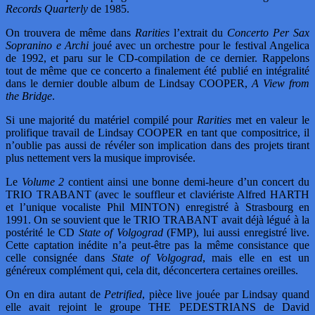
Records Quarterly
de 1985.
On trouvera de même dans
Rarities
l’extrait du
Concerto Per Sax
Sopranino e Archi
joué avec un orchestre pour le festival Angelica
de 1992, et paru sur le CD-compilation de ce dernier. Rappelons
tout de même que ce concerto a finalement été publié en intégralité
dans le dernier double album de Lindsay COOPER,
A View from
the Bridge
.
Si une majorité du matériel compilé pour
Rarities
met en valeur le
prolifique travail de Lindsay COOPER en tant que compositrice, il
n’oublie pas aussi de révéler son implication dans des projets tirant
plus nettement vers la musique improvisée.
Le
Volume 2
contient ainsi une bonne demi-heure d’un concert du
TRIO TRABANT (avec le souffleur et claviériste Alfred HARTH
et l’unique vocaliste Phil MINTON) enregistré à Strasbourg en
1991. On se souvient que le TRIO TRABANT avait déjà légué à la
postérité le CD
State of Volgograd
(FMP), lui aussi enregistré live.
Cette captation inédite n’a peut-être pas la même consistance que
celle consignée dans
State of Volgograd
, mais elle en est un
généreux complément qui, cela dit, déconcertera certaines oreilles.
On en dira autant de
Petrified
, pièce live jouée par Lindsay quand
elle avait rejoint le groupe THE PEDESTRIANS de David