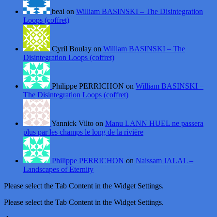
beal on
William BASINSKI – The Disintegration
Loops (coffret)
Cyril Boulay on
William BASINSKI – The
Disintegration Loops (coffret)
Philippe PERRICHON on
William BASINSKI –
The Disintegration Loops (coffret)
Yannick Vilto on
Manu LANN HUEL ne passera
plus par les champs le long de la rivière
Philippe PERRICHON
on
Naissam JALAL –
Landscapes of Eternity
Please select the Tab Content in the Widget Settings.
Please select the Tab Content in the Widget Settings.