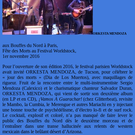
ORKESTA MENDOZA
aux Bouffes du Nord à Paris,
Fête des Morts au Festival Worldstock,
1er novembre 2016
Pour l’ouverture de son édition 2016, le festival parisien Worldstock
avait invité ORKESTA MENDOZA, de Tucson, pour célébrer le
« jour des morts » (Dia de Los Muertos), avec maquillages de
rigueur. Fruit de la rencontre entre le multi-instrumentiste Sergio
Mendoza (Calexico) et le charismatique chanteur Salvador Duran,
ORKESTA MENDOZA, qui vient de sortir son deuxième album
(en LP et en CD),
¡Vamos A Guarachar!
(chez Glitterbeat), revisite
le Mambo, la Cumbia, le Merengue et autres Mariachi en y injectant
une bonne touche de psychédélisme, d’électro lo-fi et de surf rock.
Le cocktail, explosif et coloré, n’a pas manqué de faire lever le
public des Bouffes du Nord dès le deuxième morceau et de
l’entraîner dans une transe hallucinée aux relents de western
mexicain dans le brûlant désert d’Arizona.