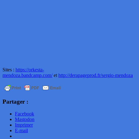
Sites :
https://orkesta-
mendoza.bandcamp.com/
et
http://derapageprod.fr/sergio-mendoza
Partager :
Facebook
Mastodon
Imprimer
E-mail