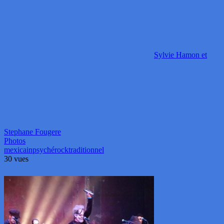
Sylvie Hamon et
Stephane Fougere
Photos
mexicain
psyché
rock
traditionnel
30 vues