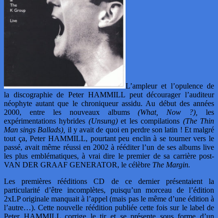
L’ampleur et l’opulence de
la discographie de Peter HAMMILL peut décourager l’auditeur
néophyte autant que le chroniqueur assidu. Au début des années
2000, entre les nouveaux albums
(What, Now ?),
les
expérimentations hybrides
(Unsung)
et les compilations
(The Thin
Man sings Ballads),
il y avait de quoi en perdre son latin ! Et malgré
tout ça, Peter HAMMILL, pourtant peu enclin à se tourner vers le
passé, avait même réussi en 2002 à rééditer l’un de ses albums live
les plus emblématiques, à vrai dire le premier de sa carrière post-
VAN DER GRAAF GENERATOR, le célèbre
The Margin.
Les premières rééditions CD de ce dernier présentaient la
particularité d’être incomplètes, puisqu’un morceau de l’édition
2xLP originale manquait à l’appel (mais pas le même d’une édition à
l’autre…). Cette nouvelle réédition publiée cette fois sur le label de
Peter HAMMILL corrige le tir et se présente sous forme d’un