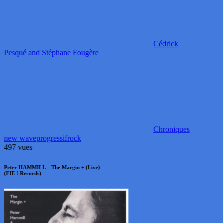
Cédrick
Pesqué and Stéphane Fougère
Chroniques
new wave
progressif
rock
497 vues
Peter HAMMILL – The Margin + (Live)
(FIE ! Records)