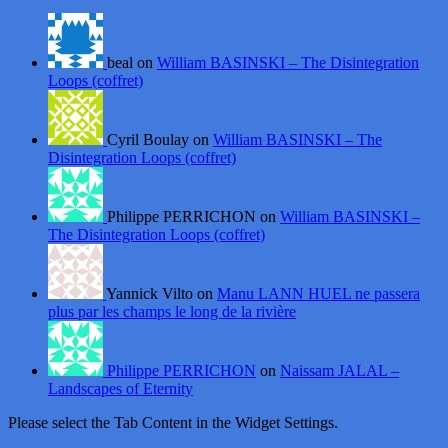
beal on
William BASINSKI – The Disintegration
Loops (coffret)
Cyril Boulay on
William BASINSKI – The
Disintegration Loops (coffret)
Philippe PERRICHON on
William BASINSKI –
The Disintegration Loops (coffret)
Yannick Vilto on
Manu LANN HUEL ne passera
plus par les champs le long de la rivière
Philippe PERRICHON
on
Naissam JALAL –
Landscapes of Eternity
Please select the Tab Content in the Widget Settings.