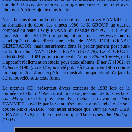
double CD avec dix morceaux supplémentaires et un livret avec
photos ; d’où le
+
ajouté dans le titre.
Nous faisons donc un bond en arrière pour retrouver HAMMILL et
sa formation du début des années 1980, le K GROUP, un quartet
composé du batteur Guy EVANS, du bassiste Nic POTTER, et du
guitariste John ELLIS qui pratiquait un rock new-wave moins
alambiqué et plus direct que celui de VAN DER GRAAF
GENERATOR, mais assurément dans le prolongement post-punk
de la formation VAN DER GRAAF (1977-78). Le K GROUP
existait déjà en 1981 pour la tournée de l’album
Sitting Targets,
mais
il apparaît réellement en studio pour deux albums,
Enter K
(1982) et
Patience
(1983).
The Margin
a été publié à l’origine en 1985 comme
un chapitre final à une expérience musicale unique et qui n’a jamais
été renouvelée sous cette forme.
Le premier CD, présentant divers concerts de 1983 lors de la
tournée de l’album
Patience,
est un classique connu de tous les fans.
The Margin
reste le plus beau live, mettant en avant un Peter
HAMMILL possédé par la veine résolument « rock rebel » de son
double Rikki NADIR : tout aussi efficace que
Vital
de VAN DER
GRAAF (1978), et bien meilleur que
There Goes the Daylight
(1993).