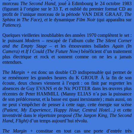
morceau
The Second Hand,
joué à Edimbourg le 24 octobre 1983
(figurant à l’origine sur le 33 T, et oublié du premier format CD au
profit de l’unique morceau de la période VAN DER GRAAF,
The
Sphinx in The Face), et
le dynamique
Film Noir
(qui apparaîtra sur
Patience).
Quelques vieilleries inoubliables des années 1970 complètent le set :
le puissant
Modern
– rescapé de l’album culte
The Silent Corner
and the Empty Stage –
et les émouvantes ballades
Again (In
Camera)
et
If I Could
(The Future Now)
bénéficient d’un traitement
plus électrique et rock et sonnent comme on ne les a jamais
entendues.
The Margin +
est donc un double CD indispensable qui permet de
se remémorer les grandes heures du K GROUP. À la fin de son
écoute, deux choses viennent à l’esprit : on finit par regretter les
absences de Guy EVANS et de Nic POTTER dans les œuvres plus
récentes de Peter HAMMILL (Manny ELIAS n’a pas la puissance
de son prédécesseur, et la basse est quasi inexistante) ; mais aussi, on
ne peut s’empêcher de penser à cette rage, cette énergie sur scène
(Patient, My Experience, Happy Hour, Central Hotel…)
et cette
inventivité dans le répertoire proposé
(The Jargon King, The Second
Hand, Flight)
d’un temps aujourd’hui révolu.
The Margin +
constitue en tout cas une porte d’entrée très