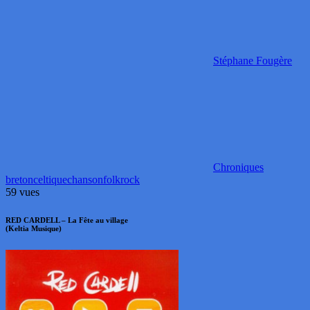
Stéphane Fougère
Chroniques
breton
celtique
chanson
folk
rock
59 vues
RED CARDELL – La Fête au village
(Keltia Musique)