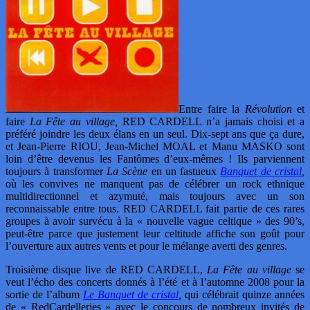
Entre faire la
Révolution
et
faire
La Fête au village,
RED CARDELL n’a jamais choisi et a
préféré joindre les deux élans en un seul. Dix-sept ans que ça dure,
et Jean-Pierre RIOU, Jean-Michel MOAL et Manu MASKO sont
loin d’être devenus les Fantômes d’eux-mêmes ! Ils parviennent
toujours à transformer
La Scène
en un fastueux
Banquet de cristal
,
où les convives ne manquent pas de célébrer un rock ethnique
multidirectionnel et azymuté, mais toujours avec un son
reconnaissable entre tous. RED CARDELL fait partie de ces rares
groupes à avoir survécu à la « nouvelle vague celtique » des 90’s,
peut-être parce que justement leur celtitude affiche son goût pour
l’ouverture aux autres vents et pour le mélange averti des genres.
Troisième disque live de RED CARDELL,
La Fête au village
se
veut l’écho des concerts donnés à l’été et à l’automne 2008 pour la
sortie de l’album
Le Banquet de cristal
,
qui célébrait quinze années
de « RedCardelleries » avec le concours de nombreux invités de