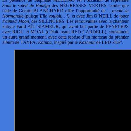
La présence de Stéphane MELLINO est l’occasion de reprendre
Sous le soleil de Bodéga
des NÉGRESSES VERTES, tandis que
celle de Gérard BLANCHARD offre l’opportunité de …
revoir sa
Normandie
(puisqu’
Elle voulait… !),
et avec Jim O’NEILL de jouer
Painted Moon,
des SILENCERS. Les retrouvailles avec la chanteur
kabyle Farid AÏT SIAMEUR, qui avait fait partie de PENFLEPS
avec RIOU et MOAL (c’était avant RED CARDELL), constituent
un autre grand moment, avec cette reprise d’un morceau du premier
album de TAYFA,
Kahina,
inspiré par le
Kashmir
de LED ZEP’.