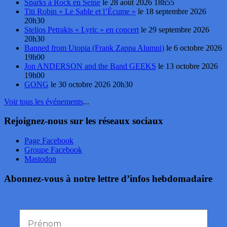
Sparks à Rock en Seine
le 28 août 2026 18h55
Titi Robin « Le Sable et l’Écume »
le 18 septembre 2026
20h30
Stelios Petrakis « Lyric » en concert
le 29 septembre 2026
20h30
Banned from Utopia (Frank Zappa Alumni)
le 6 octobre 2026
19h00
Jon ANDERSON and the Band GEEKS
le 13 octobre 2026
19h00
GONG
le 30 octobre 2026 20h30
Voir tous les événements
...
Rejoignez-nous sur les réseaux sociaux
Page Facebook
Groupe Facebook
Mastodon
Abonnez-vous à notre lettre d’infos hebdomadaire