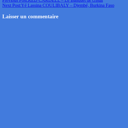
Previous Post:
RED CARDELL – Le Banquet de cristal
Next Post:
Yé Lassina COULIBALY – Djembé, Burkina Faso
Laisser un commentaire