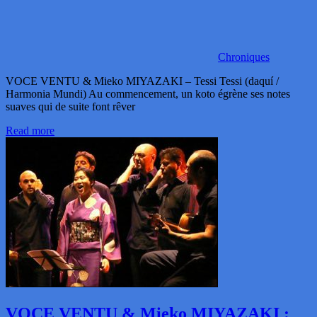
Chroniques
VOCE VENTU & Mieko MIYAZAKI – Tessi Tessi (daquí /
Harmonia Mundi) Au commencement, un koto égrène ses notes
suaves qui de suite font rêver
Read more
VOCE VENTU & Mieko MIYAZAKI :