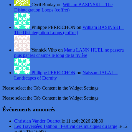
Cyril Boulay on
William BASINSKI – The
Disintegration Loops (coffret)
Philippe PERRICHON on
William BASINSKI –
The Disintegration Loops (coffret)
Yannick Vilto on
Manu LANN HUEL ne passera
plus par les champs le long de la rivière
Philippe PERRICHON
on
Naissam JALAL –
Landscapes of Eternity
Please select the Tab Content in the Widget Settings.
Please select the Tab Content in the Widget Settings.
Événements annoncés
Christian Vander Quartet
le 11 août 2026 20h30
Les Traversées Tatihou : Festival des musiques du large
le 12
août 2026 16h00