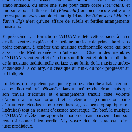
arabo-andalou, ou entre une suite pour cistre corse
(Meridiani)
et
une suite pour luth oriental
(Élemental)
ou bien encore entre une
moresque arabo-espagnole et une jig irlandaise
(Moresca di Moita /
Yann’s Jig)
n’est qu’une affaire de subtils et fertiles arrangements
musicaux.
Et précisément, la formation d’ADJAM reflète cette capacité à tisser
des liens entre des pièces d’esthétique musicale de prime abord sans
point commun, à générer une musique traditionnelle corse qui soit
aussi « de Méditerranée et d’ailleurs ». Chacun des membres
d’ADJAM vient en effet d’un horizon différent et pluridisciplinaire,
de la musique traditionnelle au jazz et au funk, de la musique arabo-
andalouse à la country, du classique au funk, du rock progressif au
bal folk, etc.
Toutefois, on ne prétend pas que le groupe a cherché à balancer tout
ce bouillon culturel pêle-mêle dans un même chaudron, mais que
son travail d’écriture et d’arrangements traduit cette volonté
d’aboutir à un son original et « étendu » (comme on parle
d’ « univers étendus » pour certaines sagas cinématographiques ou
littéraires) tout en restant d’essence acoustique. En bref, la musique
d’ADJAM révèle une approche moderne mais parvient dans son
rendu à sonner intemporelle. N’y voyez rien de paradoxal, c’est
juste prodigieux.