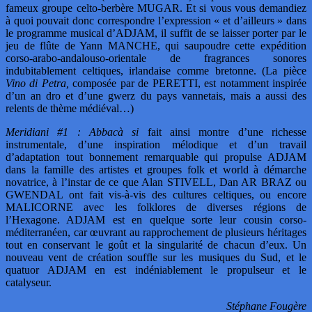
fameux groupe celto-berbère MUGAR. Et si vous vous demandiez
à quoi pouvait donc correspondre l’expression « et d’ailleurs » dans
le programme musical d’ADJAM, il suffit de se laisser porter par le
jeu de flûte de Yann MANCHE, qui saupoudre cette expédition
corso-arabo-andalouso-orientale de fragrances sonores
indubitablement celtiques, irlandaise comme bretonne. (La pièce
Vino di Petra,
composée par de PERETTI, est notamment inspirée
d’un an dro et d’une gwerz du pays vannetais, mais a aussi des
relents de thème médiéval…)
Meridiani #1 : Abbacà si
fait ainsi montre d’une richesse
instrumentale, d’une inspiration mélodique et d’un travail
d’adaptation tout bonnement remarquable qui propulse ADJAM
dans la famille des artistes et groupes folk et world à démarche
novatrice, à l’instar de ce que Alan STIVELL, Dan AR BRAZ ou
GWENDAL ont fait vis-à-vis des cultures celtiques, ou encore
MALICORNE avec les folklores de diverses régions de
l’Hexagone. ADJAM est en quelque sorte leur cousin corso-
méditerranéen, car œuvrant au rapprochement de plusieurs héritages
tout en conservant le goût et la singularité de chacun d’eux. Un
nouveau vent de création souffle sur les musiques du Sud, et le
quatuor ADJAM en est indéniablement le propulseur et le
catalyseur.
Stéphane Fougère