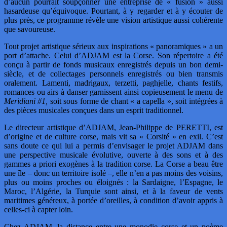
d’aucun pourrait soupçonner une entreprise de « fusion » aussi
hasardeuse qu’équivoque. Pourtant, à y regarder et à y écouter de
plus près, ce programme révèle une vision artistique aussi cohérente
que savoureuse.
Tout projet artistique sérieux aux inspirations « panoramiques » a un
port d’attache. Celui d’ADJAM est la Corse. Son répertoire a été
conçu à partir de fonds musicaux enregistrés depuis un bon demi-
siècle, et de collectages personnels enregistrés ou bien transmis
oralement. Lamenti, madrigaux, terzetti, paghjelle, chants festifs,
romances ou airs à danser garnissent ainsi copieusement le menu de
Meridiani #1,
soit sous forme de chant « a capella », soit intégrées à
des pièces musicales conçues dans un esprit traditionnel.
Le directeur artistique d’ADJAM, Jean-Philippe de PERETTI, est
d’origine et de culture corse, mais vit sa « Corsité » en exil. C’est
sans doute ce qui lui a permis d’envisager le projet ADJAM dans
une perspective musicale évolutive, ouverte à des sons et à des
gammes a priori exogènes à la tradition corse. La Corse a beau être
une île – donc un territoire isolé –, elle n’en a pas moins des voisins,
plus ou moins proches ou éloignés : la Sardaigne, l’Espagne, le
Maroc, l’Algérie, la Turquie sont ainsi, et à la faveur de vents
maritimes généreux, à portée d’oreilles, à condition d’avoir appris à
celles-ci à capter loin.
Chez ADJAM, la distance entre une monodie corse et un poème