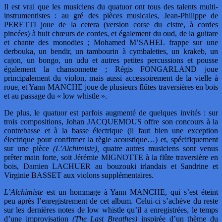
Il est vrai que les musiciens du quatuor ont tous des talents multi-
instrumentistes : au gré des pièces musicales, Jean-Philippe de
PERETTI joue de la cetera (version corse du cistre, à cordes
pincées) à huit chœurs de cordes, et également du oud, de la guitare
et chante des monodies ; Mohamed M’SAHEL frappe sur une
derbouka, un bendir, un tambourin à cymbalettes, un krakeb, un
cajon, un bongo, un udu et autres petites percussions et pousse
également la chansonnette ; Régis FONGARLAND joue
principalement du violon, mais aussi accessoirement de la vielle à
roue, et Yann MANCHE joue de plusieurs flûtes traversières en bois
et au passage du « low whistle ».
De plus, le quatuor est parfois augmenté de quelques invités : sur
trois compositions, Johan JACQUEMOUS offre son concours à la
contrebasse et à la basse électrique (il faut bien une exception
électrique pour confirmer la règle acoustique…) et, spécifiquement
sur une pièce
(L’Alchimiste),
quatre autres musiciens sont venus
prêter main forte, soit Jérémie MIGNOTTE à la flûte traversière en
bois, Damien LACHUER au bouzouki irlandais et Sandrine et
Virginie BASSET aux violons supplémentaires.
L’Alchimiste
est un hommage à Yann MANCHE, qui s’est éteint
peu après l’enregistrement de cet album. Celui-ci s’achève du reste
sur les dernières notes de low whistle qu’il a enregistrées, le temps
d’une improvisation
(The Last Breathes)
inspirée d’un thème du