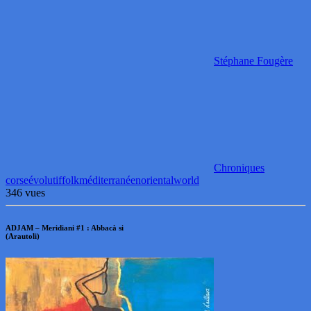
Stéphane Fougère
Chroniques
corse
évolutif
folk
méditerranéen
oriental
world
346 vues
ADJAM – Meridiani #1 : Abbacà si
(Arautoli)