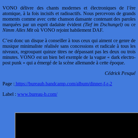
VONO délivre des chants modernes et électroniques de l’ère
atomique, à la fois incisifs et radioactifs. Nous percevons de grands
moments comme avec cette chanson dansante contenant des paroles
marquées par un esprit dadaïste évident
(Tief im Dschungel)
ou ce
Nimm Alles Mit
où VONO rejoint habilement DAF.
C’est donc un disque à conseiller à tous ceux qui aiment ce genre de
musique minimaliste réalisée sans concessions et radicale à tous les
niveaux, regroupant quinze titres ne dépassant pas les deux ou trois
minutes. VONO est un bien bel exemple de la vague « dark electro-
post punk » qui a émergé de la scène allemande à cette époque.
Cédrick Pesqué
Page :
https://bureaub.bandcamp.com/album/dinner-f-r-2
Label :
www.bureau-b.com/