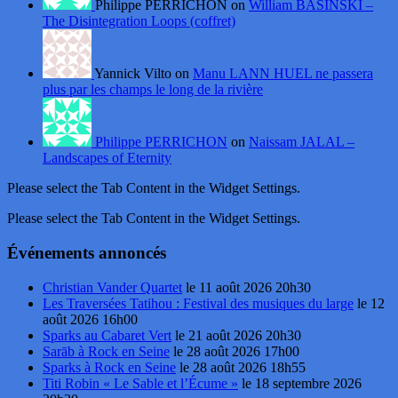
Philippe PERRICHON on
William BASINSKI –
The Disintegration Loops (coffret)
Yannick Vilto on
Manu LANN HUEL ne passera
plus par les champs le long de la rivière
Philippe PERRICHON
on
Naissam JALAL –
Landscapes of Eternity
Please select the Tab Content in the Widget Settings.
Please select the Tab Content in the Widget Settings.
Événements annoncés
Christian Vander Quartet
le 11 août 2026 20h30
Les Traversées Tatihou : Festival des musiques du large
le 12
août 2026 16h00
Sparks au Cabaret Vert
le 21 août 2026 20h30
Sarāb à Rock en Seine
le 28 août 2026 17h00
Sparks à Rock en Seine
le 28 août 2026 18h55
Titi Robin « Le Sable et l’Écume »
le 18 septembre 2026