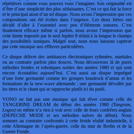
répétitives comme vous pouvez vous l’imaginer. Son originalité est
d’être d’une simplicité des plus séduisantes. C’est ce qui fait la force
et le principal atout d’un tel disque. Nous avons l’impression que ces
compositions ont été écrites dans l’urgence. Les deux frères ont
décidé d’aller à l’essentiel avec peu d’éléments sonores. C’est
finalement efficace même si parfois, nous avons l’impression que
cette limite imposée par le seul Jupiter 8 réduit à la longue le champs
des possibilités soniques. Malgré tout, nous nous laissons captiver
par cette musique aux effluves particulières.
Ce disque délivre des ambiances électroniques rythmées, martiales
ou au contraire parfois plus douces. Nous découvrons là de pures
mélodies froides et robotiques sorties des années 1980 et qui sont
encore écoutables aujourd’hui. C’est aussi un disque imprégné
d’une forte germanité comme les groupes krautrock d’antan et les
formations de la new-wave allemande ; une germanité dévoilée par
les titres et le chant qui se rapproche plutôt ici du parlé.
VONO ne fait pas une musique qui fait rêver comme celle du
TANGERINE DREAM du début des années 1980
(Tangram,
Logos)
ou même n’a rien à voir avec celle de leurs confrères anglais
(DEPECHE MODE et ses mélodies naïves du début). Nous
sommes au contraire confrontés à cette froide réalité industrielle, à
cette Allemagne de l’après-guerre, celle du mur de Berlin et de la
Guerre Froide.