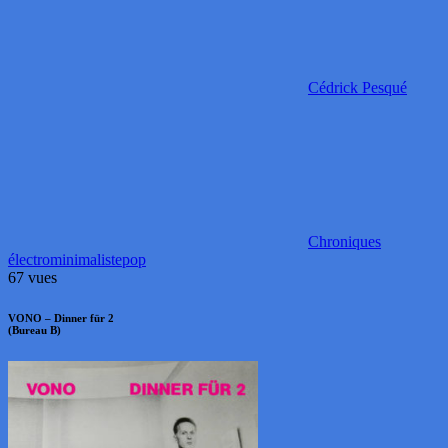
Cédrick Pesqué
Chroniques
électro
minimaliste
pop
67 vues
VONO – Dinner für 2
(Bureau B)