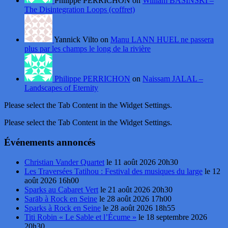
Philippe PERRICHON on
William BASINSKI –
The Disintegration Loops (coffret)
Yannick Vilto on
Manu LANN HUEL ne passera
plus par les champs le long de la rivière
Philippe PERRICHON
on
Naissam JALAL –
Landscapes of Eternity
Please select the Tab Content in the Widget Settings.
Please select the Tab Content in the Widget Settings.
Événements annoncés
Christian Vander Quartet
le 11 août 2026 20h30
Les Traversées Tatihou : Festival des musiques du large
le 12
août 2026 16h00
Sparks au Cabaret Vert
le 21 août 2026 20h30
Sarāb à Rock en Seine
le 28 août 2026 17h00
Sparks à Rock en Seine
le 28 août 2026 18h55
Titi Robin « Le Sable et l’Écume »
le 18 septembre 2026
20h30