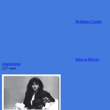
Rythmes Croisés
Infos et Brèves
chanson
pop
127 vues