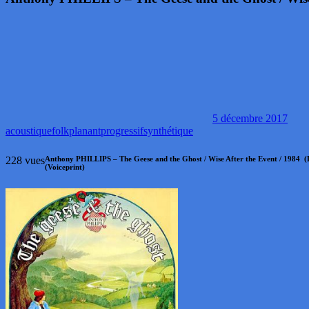
5 décembre 2017
acoustique
folk
planant
progressif
synthétique
228 vues
Anthony PHILLIPS – The Geese and the Ghost / Wise After the Event / 1984 (D
(Voiceprint)