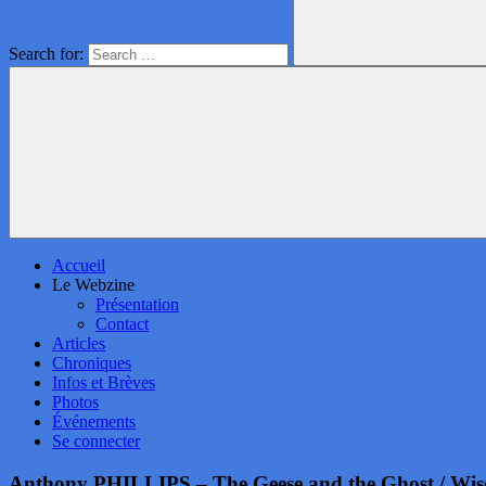
Search for:
Accueil
Le Webzine
Présentation
Contact
Articles
Chroniques
Infos et Brèves
Photos
Événements
Se connecter
Anthony PHILLIPS – The Geese and the Ghost / Wise A