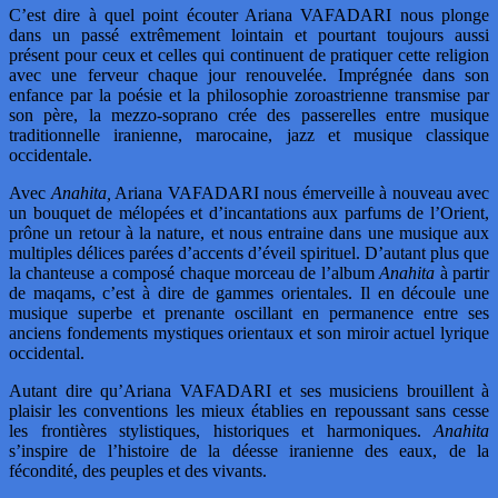
C’est dire à quel point écouter Ariana VAFADARI nous plonge
dans un passé extrêmement lointain et pourtant toujours aussi
présent pour ceux et celles qui continuent de pratiquer cette religion
avec une ferveur chaque jour renouvelée. Imprégnée dans son
enfance par la poésie et la philosophie zoroastrienne transmise par
son père, la mezzo-soprano crée des passerelles entre musique
traditionnelle iranienne, marocaine, jazz et musique classique
occidentale.
Avec
Anahita,
Ariana VAFADARI nous émerveille à nouveau avec
un bouquet de mélopées et d’incantations aux parfums de l’Orient,
prône un retour à la nature, et nous entraine dans une musique aux
multiples délices parées d’accents d’éveil spirituel. D’autant plus que
la chanteuse a composé chaque morceau de l’album
Anahita
à partir
de maqams, c’est à dire de gammes orientales. Il en découle une
musique superbe et prenante oscillant en permanence entre ses
anciens fondements mystiques orientaux et son miroir actuel lyrique
occidental.
Autant dire qu’Ariana VAFADARI et ses musiciens brouillent à
plaisir les conventions les mieux établies en repoussant sans cesse
les frontières stylistiques, historiques et harmoniques.
Anahita
s’inspire de l’histoire de la déesse iranienne des eaux, de la
fécondité, des peuples et des vivants.