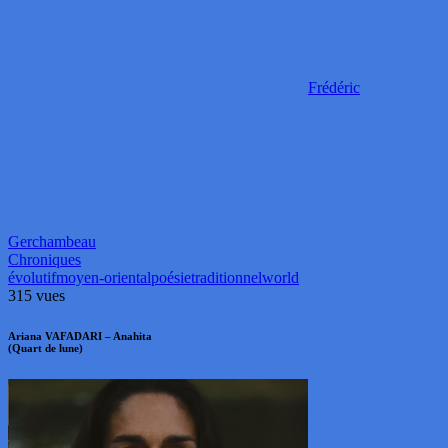
Frédéric
Gerchambeau
Chroniques
évolutif
moyen-oriental
poésie
traditionnel
world
315 vues
Ariana VAFADARI – Anahita
(Quart de lune)