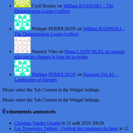
Cyril Boulay on
William BASINSKI – The
Disintegration Loops (coffret)
Philippe PERRICHON on
William BASINSKI –
The Disintegration Loops (coffret)
Yannick Vilto on
Manu LANN HUEL ne passera
plus par les champs le long de la rivière
Philippe PERRICHON
on
Naissam JALAL –
Landscapes of Eternity
Please select the Tab Content in the Widget Settings.
Please select the Tab Content in the Widget Settings.
Événements annoncés
Christian Vander Quartet
le 11 août 2026 20h30
Les Traversées Tatihou : Festival des musiques du large
le 12