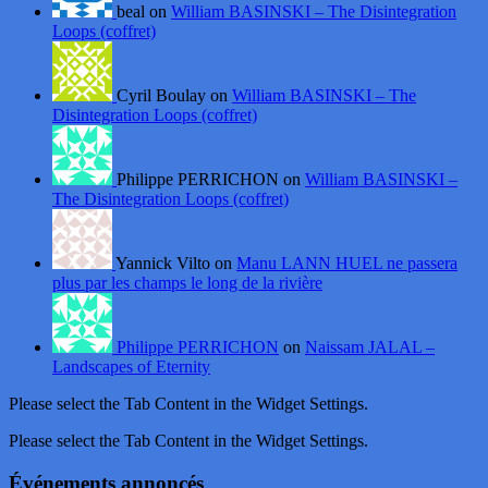
beal on
William BASINSKI – The Disintegration
Loops (coffret)
Cyril Boulay on
William BASINSKI – The
Disintegration Loops (coffret)
Philippe PERRICHON on
William BASINSKI –
The Disintegration Loops (coffret)
Yannick Vilto on
Manu LANN HUEL ne passera
plus par les champs le long de la rivière
Philippe PERRICHON
on
Naissam JALAL –
Landscapes of Eternity
Please select the Tab Content in the Widget Settings.
Please select the Tab Content in the Widget Settings.
Événements annoncés