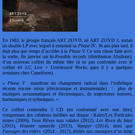
En 1982, le groupe français ART ZOYD, né ART ZOYD 3, sortait
un double LP avec lequel il entamait sa
Phase IV
. 36 ans plus tard, il
était plus que temps d’accéder à la
Phase V.
Ce sera chose faite avec
la sortie, fin janvier sur In-Possible records (distribution Absilone),
d’un nouveau coffret du même titre (à ne pas confondre avec le
coffret
44 1/2, Live + Unreleased Works
, paru il y a quelques
semaines chez Cuneiform).
« Phase V
manifeste un changement radical dans l’esthétique
récente encore mixte (électronique et instrumentale) : plus de
musiques acousmatiques et électroniques, de trajectoires sonores,
harmoniques et rythmiques. »
Ce coffret contiendra 5 CD (en conformité avec son titre),
comprenant des créations inédites sur disque : Kairo/Les Particules
noires (2009), Trois Rêves non valides (2012),
Les Rives du futur
(2011),
Histoire
naturelle
(2013),
Vampyr
(2014), ainsi que
Paysages des enfers
(2014 – 2017), dédiés aux musiques d’un futur