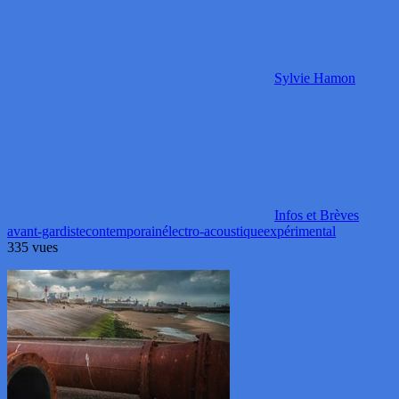
Sylvie Hamon
Infos et Brèves
avant-gardiste
contemporain
électro-acoustique
expérimental
335 vues