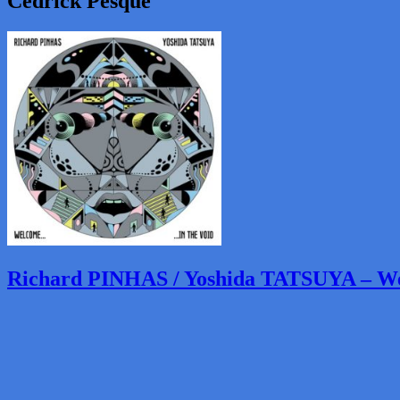
Cédrick Pesqué
Richard PINHAS / Yoshida TATSUYA – We