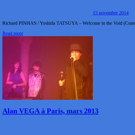
15 novembre 2014
Richard PINHAS / Yoshida TATSUYA – Welcome in the Void (Cuneiform 
Read more
Alan VEGA à Paris, mars 2013