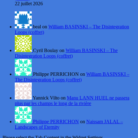
22 juillet 2026
beal on
William BASINSKI – The Disintegration
Loops (coffret)
Cyril Boulay on
William BASINSKI – The
Disintegration Loops (coffret)
Philippe PERRICHON on
William BASINSKI –
The Disintegration Loops (coffret)
Yannick Vilto on
Manu LANN HUEL ne passera
plus par les champs le long de la rivière
Philippe PERRICHON
on
Naissam JALAL –
Landscapes of Eternity
Please select the Tab Content in the Widget Settings.