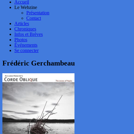
Accueil
Le Webzine
Présentation
Contact
Articles
Chroniques
Infos et Brèves
Photos
Événements
Se connecter
Frédéric Gerchambeau