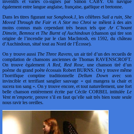
inventifs et variés co-signés par Simon CABY. On navigue
également entre langue anglaise, française, gaëlique et bretonne.
Dans les titres figurant sur
Songbook.1,
les célèbres
Suil a ruin, She
Moved Through the Fair
et
A Stor mo Chroi
se mêlent à des airs
moins connus mais cependant très beaux tels que
Ar C’hoant
Dimein, Bemnoz
et
The Burnt of Auchindoun
(chanson qui tire son
origine de l’incendie par le clan MacIntosh, en 1592, du château
d’Auchindoun, situé tout au Nord de l’Écosse).
On y trouve aussi
The Three Ravens,
un air tiré d’un des recueils de
compilation de chansons anciennes de Thomas RAVENSCROFT.
On trouve également
A Red, Red Rose,
une chanson tiré d’un
poème du grand poète écossais Robert BURNS. On y trouve même
l’horrifique comptine traditionnelle
Dellum Down
avec son
invincible et terrifiant sanglier sauvage « qui mangera ta chair et
sucera ton sang ». On y trouve encore, et tout naturellement, une fort
belle chanson entièrement écrite par Cécile CORBEL intitulée
Le
Vent m’emporte,
preuve s’il en faut qu’elle sait très bien toute seule
nous ravir les oreilles.