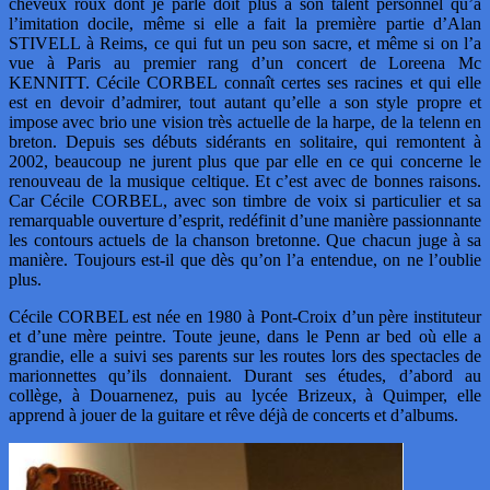
cheveux roux dont je parle doit plus à son talent personnel qu’à
l’imitation docile, même si elle a fait la première partie d’Alan
STIVELL à Reims, ce qui fut un peu son sacre, et même si on l’a
vue à Paris au premier rang d’un concert de Loreena Mc
KENNITT. Cécile CORBEL connaît certes ses racines et qui elle
est en devoir d’admirer, tout autant qu’elle a son style propre et
impose avec brio une vision très actuelle de la harpe, de la telenn en
breton. Depuis ses débuts sidérants en solitaire, qui remontent à
2002, beaucoup ne jurent plus que par elle en ce qui concerne le
renouveau de la musique celtique. Et c’est avec de bonnes raisons.
Car Cécile CORBEL, avec son timbre de voix si particulier et sa
remarquable ouverture d’esprit, redéfinit d’une manière passionnante
les contours actuels de la chanson bretonne. Que chacun juge à sa
manière. Toujours est-il que dès qu’on l’a entendue, on ne l’oublie
plus.
Cécile CORBEL est née en 1980 à Pont-Croix d’un père instituteur
et d’une mère peintre. Toute jeune, dans le Penn ar bed où elle a
grandie, elle a suivi ses parents sur les routes lors des spectacles de
marionnettes qu’ils donnaient. Durant ses études, d’abord au
collège, à Douarnenez, puis au lycée Brizeux, à Quimper, elle
apprend à jouer de la guitare et rêve déjà de concerts et d’albums.