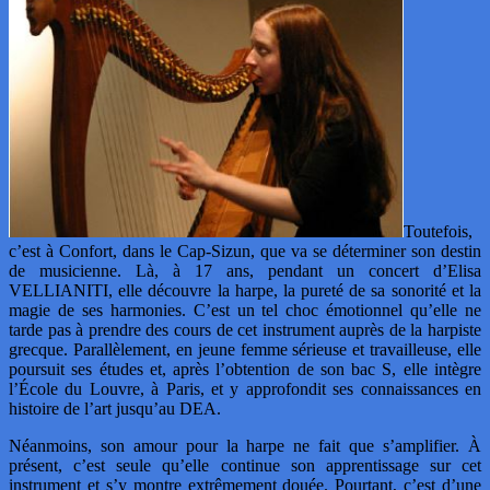
Toutefois,
c’est à Confort, dans le Cap-Sizun, que va se déterminer son destin
de musicienne. Là, à 17 ans, pendant un concert d’Elisa
VELLIANITI, elle découvre la harpe, la pureté de sa sonorité et la
magie de ses harmonies. C’est un tel choc émotionnel qu’elle ne
tarde pas à prendre des cours de cet instrument auprès de la harpiste
grecque. Parallèlement, en jeune femme sérieuse et travailleuse, elle
poursuit ses études et, après l’obtention de son bac S, elle intègre
l’École du Louvre, à Paris, et y approfondit ses connaissances en
histoire de l’art jusqu’au DEA.
Néanmoins, son amour pour la harpe ne fait que s’amplifier. À
présent, c’est seule qu’elle continue son apprentissage sur cet
instrument et s’y montre extrêmement douée. Pourtant, c’est d’une