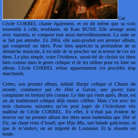
Car
Cécile CORBEL chante également, et on dit même que sa voix
ressemble à celle, troublante, de Kate BUSH. Elle arrange aussi
avec maestria, et compose tout aussi merveilleusement. La suite ne
se fait pas attendre. En 2004, elle auto-produit son premier album,
qui comprend six titres. Pour bien apprécier la profondeur de sa
démarche musicale, il est utile de se pencher sur la teneur de ces six
titres. Le plus simple, voire l’évidence, aurait été de choisir six titres
bien connus dans le genre celtique et de les utiliser pour en faire un
album. Cécile CORBEL refuse apparemment ces procédés trop
marchands.
Certes, son premier album, intitulé
Harpe celtique et Chants du
monde,
commence par
An Hini a Garan,
une gwerz (une
complainte en breton) très connue. Le titre qui vient après,
Bran,
est
un air traditionnel celtique déjà moins célèbre. Mais c’est avec les
trois chansons suivantes qu’on peut juger de l’éclectisme très
maîtrisé de Cécile CORBEL. En effet, il n’était pas évident de
trouver sur un premier album des titres aussi inattendus que
Shir al
Etz,
un chant venu d’Israël, que
Hija Mia,
une balade galicienne, et
que
Je m’endors,
un air importé de Louisiane. Et la réussite est
totale.