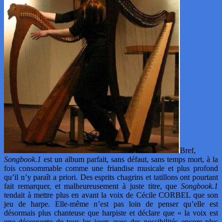
Bref,
Songbook.1
est un album parfait, sans défaut, sans temps mort, à la
fois consommable comme une friandise musicale et plus profond
qu’il n’y paraît a priori. Des esprits chagrins et tatillons ont pourtant
fait remarquer, et malheureusement à juste titre, que
Songbook.1
tendait à mettre plus en avant la voix de Cécile CORBEL que son
jeu de harpe. Elle-même n’est pas loin de penser qu’elle est
désormais plus chanteuse que harpiste et déclare que « la voix est
une découverte de tous les jours avec des possibilités encore plus