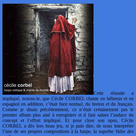
Cette réussite a
impliqué, notons-le, que Cécile CORBEL chante en hébreux et en
espagnol en addition, c’était bien normal, du breton et du français.
Comme je disais précédemment, ce n’était certainement pas le
premier album plus aisé à enregistrer et il faut saluer l’audace du
concept et l’effort impliqué. Et pour clore son opus, Cécile
CORBEL a dès lors beau jeu, si je puis dire, de nous interpréter
l’une de ses propres compositions à la harpe, la superbe
Valse des