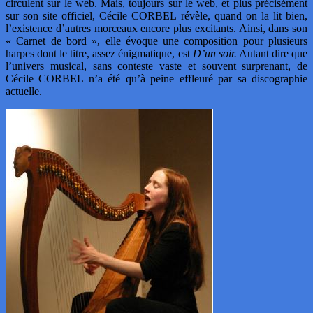
circulent sur le web. Mais, toujours sur le web, et plus précisément
sur son site officiel, Cécile CORBEL révèle, quand on la lit bien,
l’existence d’autres morceaux encore plus excitants. Ainsi, dans son
« Carnet de bord », elle évoque une composition pour plusieurs
harpes dont le titre, assez énigmatique, est
D’un soir.
Autant dire que
l’univers musical, sans conteste vaste et souvent surprenant, de
Cécile CORBEL n’a été qu’à peine effleuré par sa discographie
actuelle.