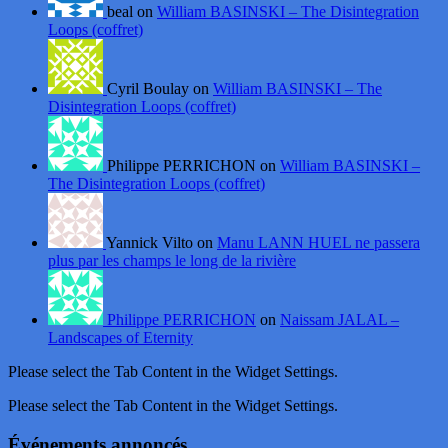
beal on
William BASINSKI – The Disintegration
Loops (coffret)
Cyril Boulay on
William BASINSKI – The
Disintegration Loops (coffret)
Philippe PERRICHON on
William BASINSKI –
The Disintegration Loops (coffret)
Yannick Vilto on
Manu LANN HUEL ne passera
plus par les champs le long de la rivière
Philippe PERRICHON
on
Naissam JALAL –
Landscapes of Eternity
Please select the Tab Content in the Widget Settings.
Please select the Tab Content in the Widget Settings.
Événements annoncés