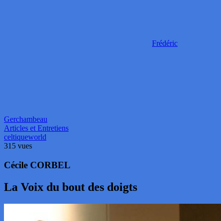
Frédéric
Gerchambeau
Articles et Entretiens
celtique
world
315 vues
Cécile CORBEL
La Voix du bout des doigts