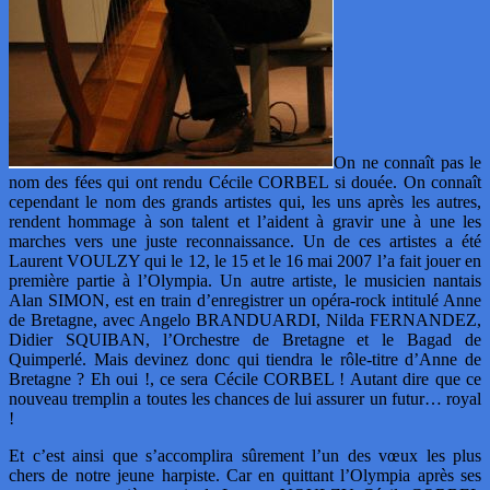
On ne connaît pas le
nom des fées qui ont rendu Cécile CORBEL si douée. On connaît
cependant le nom des grands artistes qui, les uns après les autres,
rendent hommage à son talent et l’aident à gravir une à une les
marches vers une juste reconnaissance. Un de ces artistes a été
Laurent VOULZY qui le 12, le 15 et le 16 mai 2007 l’a fait jouer en
première partie à l’Olympia. Un autre artiste, le musicien nantais
Alan SIMON, est en train d’enregistrer un opéra-rock intitulé Anne
de Bretagne, avec Angelo BRANDUARDI, Nilda FERNANDEZ,
Didier SQUIBAN, l’Orchestre de Bretagne et le Bagad de
Quimperlé. Mais devinez donc qui tiendra le rôle-titre d’Anne de
Bretagne ? Eh oui !, ce sera Cécile CORBEL ! Autant dire que ce
nouveau tremplin a toutes les chances de lui assurer un futur… royal
!
Et c’est ainsi que s’accomplira sûrement l’un des vœux les plus
chers de notre jeune harpiste. Car en quittant l’Olympia après ses