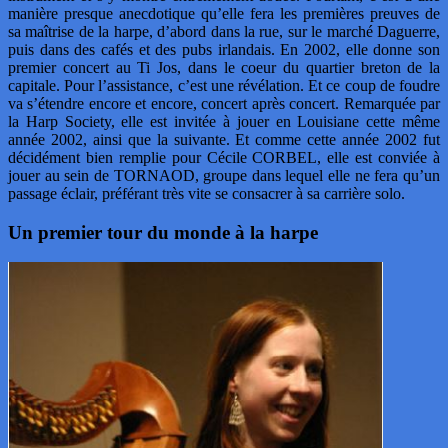
manière presque anecdotique qu’elle fera les premières preuves de
sa maîtrise de la harpe, d’abord dans la rue, sur le marché Daguerre,
puis dans des cafés et des pubs irlandais. En 2002, elle donne son
premier concert au Ti Jos, dans le coeur du quartier breton de la
capitale. Pour l’assistance, c’est une révélation. Et ce coup de foudre
va s’étendre encore et encore, concert après concert. Remarquée par
la Harp Society, elle est invitée à jouer en Louisiane cette même
année 2002, ainsi que la suivante. Et comme cette année 2002 fut
décidément bien remplie pour Cécile CORBEL, elle est conviée à
jouer au sein de TORNAOD, groupe dans lequel elle ne fera qu’un
passage éclair, préférant très vite se consacrer à sa carrière solo.
Un premier tour du monde à la harpe