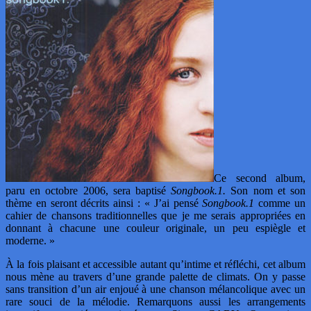
Ce second album,
paru en octobre 2006, sera baptisé
Songbook.1.
Son nom et son
thème en seront décrits ainsi : « J’ai pensé
Songbook.1
comme un
cahier de chansons traditionnelles que je me serais appropriées en
donnant à chacune une couleur originale, un peu espiègle et
moderne. »
À la fois plaisant et accessible autant qu’intime et réfléchi, cet album
nous mène au travers d’une grande palette de climats. On y passe
sans transition d’un air enjoué à une chanson mélancolique avec un
rare souci de la mélodie. Remarquons aussi les arrangements