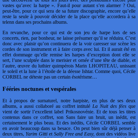
vastes qu’avec la harpe ». Faut-il pour autant s’en alarmer ? Oui,
peut-être, pour ce qui sera de sa future discographie, encore qu’elle
reste la seule à pouvoir décider de la place qu’elle accordera à sa
telenn dans ses prochains albums.
En revanche, pour ce qui est de son jeu de harpe lors de ses
concerts, rien, par bonheur, ne laisse présumer qu’il se réduira. C’est
donc avec plaisir qu’on continuera de la voir caresser sur scène les
cordes de son instrument et à faire corps avec lui. Et il aurait été en
effet dommage qu’elle remise les harpes d’exception dont elle se
sert, l’une sculptée dans le merisier et ornée d’une tête de diable, et
l’autre, œuvre du luthier quimpérois Marin LHOPITEAU, unissant
le soleil et la lune à l’étoile de la déesse Ishtar. Comme quoi, Cécile
CORBEL ne déteste pas un certain ésotérisme…
Fééries noctunes et vespérales
Et à propos de surnaturel, notre harpiste, en plus de ses deux
albums, a aussi collaboré au coffret intitulé
La Nuit des fées
que
vient de sortir l’excellent label Prikosnovénie. Et de tous les titres
contenus dans ce coffret, son Sans faire un bruit, un inédit, est
certainement le plus beau. Et des inédits, Cécile CORBEL semble
en avoir beaucoup dans sa besace. On peut bien sûr déjà penser à
deux titres,
Yarim Gitti
et
Sally Free and Easy,
dont des vidéos live