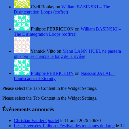
Cyril Boulay on
William BASINSKI – The
Disintegration Loops (coffret)
Philippe PERRICHON on
William BASINSKI –
The Disintegration Loops (coffret)
Yannick Vilto on
Manu LANN HUEL ne passera
plus par les champs le long de la rivière
Philippe PERRICHON
on
Naissam JALAL –
Landscapes of Eternity
Please select the Tab Content in the Widget Settings.
Please select the Tab Content in the Widget Settings.
Événements annoncés
Christian Vander Quartet
le 11 août 2026 20h30
Les Traversées Tatihou : Festival des musiques du large
le 12