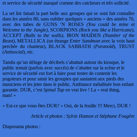
et service de sécurité masqué comme des catcheurs et très sollicité.
La set list faisait la part belle aux groupes qui se sont fait connaître
dans les années 80, sans oublier quelques « anciens » des années 70,
avec des tubes de GUNS ‘N ROSES
(You could be mine
et
Welcome to the Jungle)
, SCORPIONS
(Rock you like a Hurricane)
,
ACCEPT
(Balls to the walls)
, IRON MAIDEN
(Number of the
Beast)
, METALLICA (un étrange
Enter Sandman
avec la voix haut
perchée du chanteur), BLACK SABBATH (
Paranoïd
), TRUST
(
Antisocial
), etc.
Tandis qu’un déluge de décibels s’abattait autour du kiosque, le
public tentait (parfois avec succès) de s’abattre sur la scène et le
service de sécurité eut fort à faire pour tenter de contenir les
pogoteurs et pour saisir les groupies qui sautaient aux pieds des
musiciens et les jeter dans le public. Ambiance métallisée bon enfant
garantie. DUR, c’est
Spinal Tap
en vrai live ! La « real thing,
man! »
« Est-ce que vous êtes DUR? » Oui, de la feuille !!! Merci, DUR !
Article et photos : Sylvie Hamon et Stéphane Fougère
Diaporama photos :