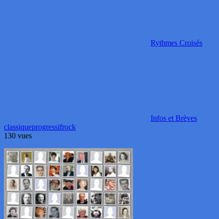
Rythmes Croisés
Infos et Brèves
classique
progressif
rock
130 vues