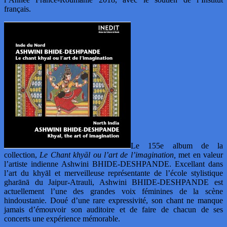
français.
Le 155e album de la
collection,
Le Chant khyāl ou l’art de l’imagination,
met en valeur
l’artiste indienne Ashwini BHIDE-DESHPANDE. Excellant dans
l’art du khyāl et merveilleuse représentante de l’école stylistique
gharānā du Jaipur-Atrauli, Ashwini BHIDE-DESHPANDE est
actuellement l’une des grandes voix féminines de la scène
hindoustanie. Doué d’une rare expressivité, son chant ne manque
jamais d’émouvoir son auditoire et de faire de chacun de ses
concerts une expérience mémorable.