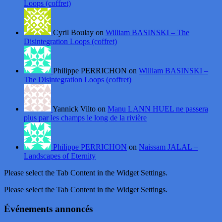
Loops (coffret)
Cyril Boulay on
William BASINSKI – The
Disintegration Loops (coffret)
Philippe PERRICHON on
William BASINSKI –
The Disintegration Loops (coffret)
Yannick Vilto on
Manu LANN HUEL ne passera
plus par les champs le long de la rivière
Philippe PERRICHON
on
Naissam JALAL –
Landscapes of Eternity
Please select the Tab Content in the Widget Settings.
Please select the Tab Content in the Widget Settings.
Événements annoncés