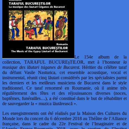
Le 154e album de la
collection, TARAFUL BUCUREșTILOR, met à l’honneur
la
musique des lăutari tsiganes de Bucarest.
Héritier du célèbre taraf
du défunt Vasile Nasturica, cet ensemble acoustique, vocal et
instrumental, réunit cinq lăutari considérés par les spécialistes parmi
les derniers et les meilleurs musiciens de Bucarest dans le style
traditionnel. Ce taraf renommé en Roumanie, où il anime très
régulièrement des fêtes et des réjouissances diverses (noces,
baptêmes, funérailles…), a été constitué dans le but de réhabiliter et
de sauvegarder la « muzica lăutărească ».
Les enregistrements ont été réalisés par la Maison des Cultures du
Monde lors du concert du 6 décembre 2018 au Théâtre de l’Alliance
française, dans le cadre du 22e Festival de l’Imaginaire et de
l’Année France-Roumanie 2018, avec le soutien de l’Institut