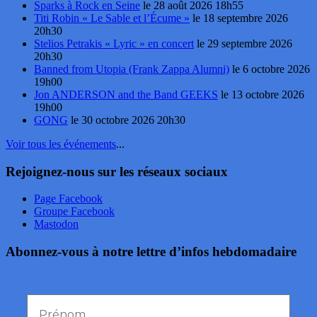
Sparks à Rock en Seine
le 28 août 2026 18h55
Titi Robin « Le Sable et l’Écume »
le 18 septembre 2026
20h30
Stelios Petrakis « Lyric » en concert
le 29 septembre 2026
20h30
Banned from Utopia (Frank Zappa Alumni)
le 6 octobre 2026
19h00
Jon ANDERSON and the Band GEEKS
le 13 octobre 2026
19h00
GONG
le 30 octobre 2026 20h30
Voir tous les événements
...
Rejoignez-nous sur les réseaux sociaux
Page Facebook
Groupe Facebook
Mastodon
Abonnez-vous à notre lettre d’infos hebdomadaire