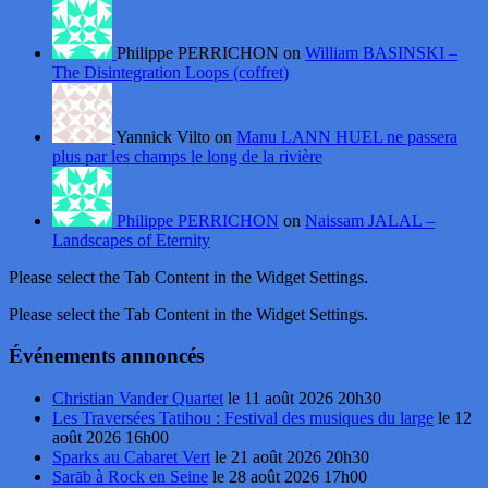
Philippe PERRICHON on
William BASINSKI –
The Disintegration Loops (coffret)
Yannick Vilto on
Manu LANN HUEL ne passera
plus par les champs le long de la rivière
Philippe PERRICHON
on
Naissam JALAL –
Landscapes of Eternity
Please select the Tab Content in the Widget Settings.
Please select the Tab Content in the Widget Settings.
Événements annoncés
Christian Vander Quartet
le 11 août 2026 20h30
Les Traversées Tatihou : Festival des musiques du large
le 12
août 2026 16h00
Sparks au Cabaret Vert
le 21 août 2026 20h30
Sarāb à Rock en Seine
le 28 août 2026 17h00