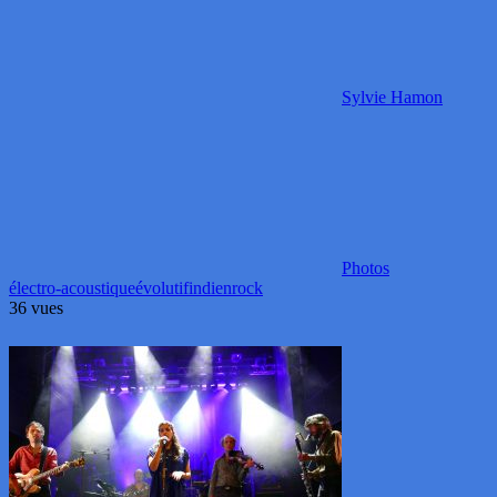
Sylvie Hamon
Photos
électro-acoustique
évolutif
indien
rock
36 vues