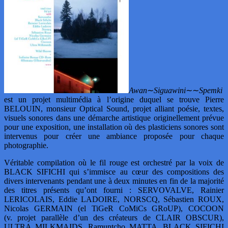
Awan
∼
Siguawini
∼∼
Spemki
est un projet multimédia à l’origine duquel se trouve Pierre
BELOUIN, monsieur Optical Sound, projet alliant poésie, textes,
visuels sonores dans une démarche artistique originellement prévue
pour une exposition, une installation où des plasticiens sonores sont
intervenus pour créer une ambiance proposée pour chaque
photographie.
Véritable compilation où le fil rouge est orchestré par la voix de
BLACK SIFICHI qui s’immisce au cœur des compositions des
divers intervenants pendant une à deux minutes en fin de la majorité
des titres présents qu’ont fourni : SERVOVALVE, Rainier
LERICOLAIS, Eddie LADOIRE, NORSCQ, Sébastien ROUX,
Nicolas GERMAIN (el TiGeR CoMiCs GRoUP), COCOON
(v. projet parallèle d’un des créateurs de CLAIR OBSCUR),
ULTRA MILKMAIDS, Ramuntcho MATTA, BLACK SIFICHI