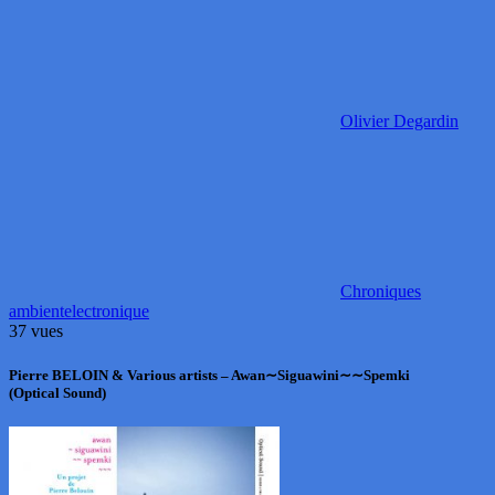
Olivier Degardin
Chroniques
ambient
electronique
37 vues
Pierre BELOIN & Various artists – Awan∼Siguawini∼∼Spemki
(Optical Sound)