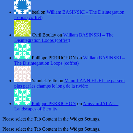
beal on
William BASINSKI – The Disintegration
Loops (coffret)
Cyril Boulay on
William BASINSKI – The
Disintegration Loops (coffret)
Philippe PERRICHON on
William BASINSKI –
The Disintegration Loops (coffret)
Yannick Vilto on
Manu LANN HUEL ne passera
plus par les champs le long de la rivière
Philippe PERRICHON
on
Naissam JALAL –
Landscapes of Eternity
Please select the Tab Content in the Widget Settings.
Please select the Tab Content in the Widget Settings.