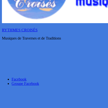
RYTHMES CROISÉS
Musiques de Traverses et de Traditions
Facebook
Groupe Facebook