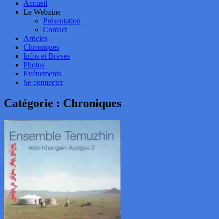
Accueil
Le Webzine
Présentation
Contact
Articles
Chroniques
Infos et Brèves
Photos
Événements
Se connecter
Catégorie :
Chroniques