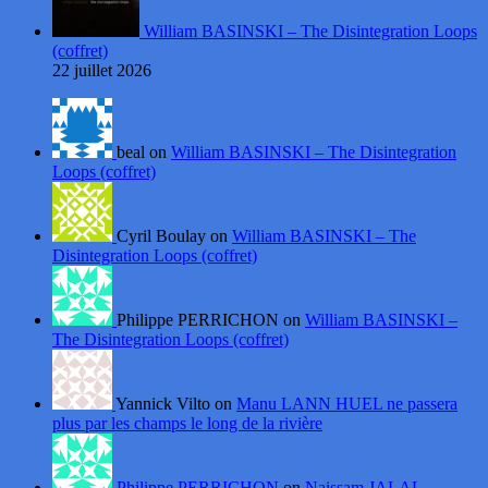
William BASINSKI – The Disintegration Loops
(coffret)
22 juillet 2026
beal on
William BASINSKI – The Disintegration
Loops (coffret)
Cyril Boulay on
William BASINSKI – The
Disintegration Loops (coffret)
Philippe PERRICHON on
William BASINSKI –
The Disintegration Loops (coffret)
Yannick Vilto on
Manu LANN HUEL ne passera
plus par les champs le long de la rivière
Philippe PERRICHON
on
Naissam JALAL –