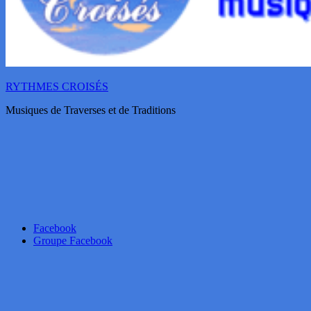
RYTHMES CROISÉS
Musiques de Traverses et de Traditions
Facebook
Groupe Facebook