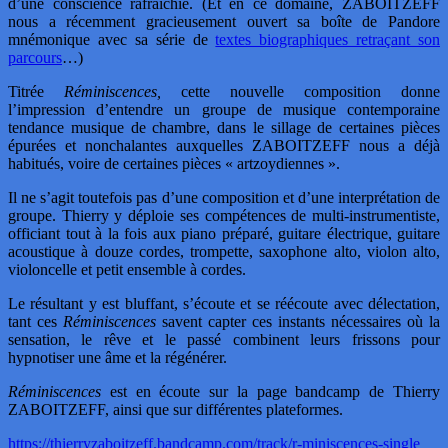
d’une conscience rafraîchie. (Et en ce domaine, ZABOITZEFF
nous a récemment gracieusement ouvert sa boîte de Pandore
mnémonique avec sa série de
textes biographiques retraçant son
parcours
…)
Titrée
Réminiscences,
cette nouvelle composition donne
l’impression d’entendre un groupe de musique contemporaine
tendance musique de chambre, dans le sillage de certaines pièces
épurées et nonchalantes auxquelles ZABOITZEFF nous a déjà
habitués, voire de certaines pièces « artzoydiennes ».
Il ne s’agit toutefois pas d’une composition et d’une interprétation de
groupe. Thierry y déploie ses compétences de multi-instrumentiste,
officiant tout à la fois aux piano préparé, guitare électrique, guitare
acoustique à douze cordes, trompette, saxophone alto, violon alto,
violoncelle et petit ensemble à cordes.
Le résultant y est bluffant, s’écoute et se réécoute avec délectation,
tant ces
Réminiscences
savent capter ces instants nécessaires où la
sensation, le rêve et le passé combinent leurs frissons pour
hypnotiser une âme et la régénérer.
Réminiscences
est en écoute sur la page bandcamp de Thierry
ZABOITZEFF, ainsi que sur différentes plateformes.
https://thierryzaboitzeff.bandcamp.com/track/r-miniscences-single