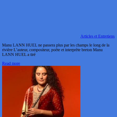
Articles et Entretiens
Manu LANN HUEL ne passera plus par les champs le long de la
rivière L’auteur, compositeur, poète et interprète breton Manu
LANN HUEL a tiré
Read more