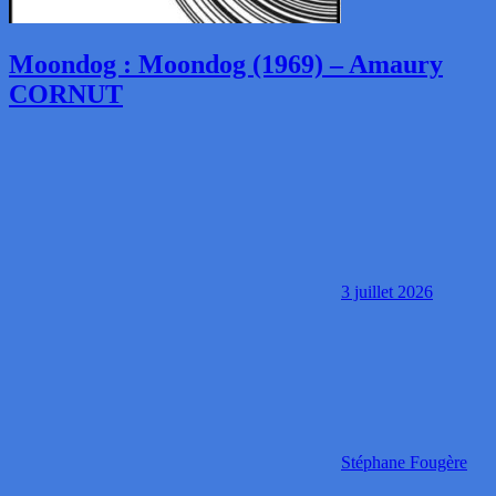
Moondog : Moondog (1969) – Amaury
CORNUT
3 juillet 2026
Stéphane Fougère