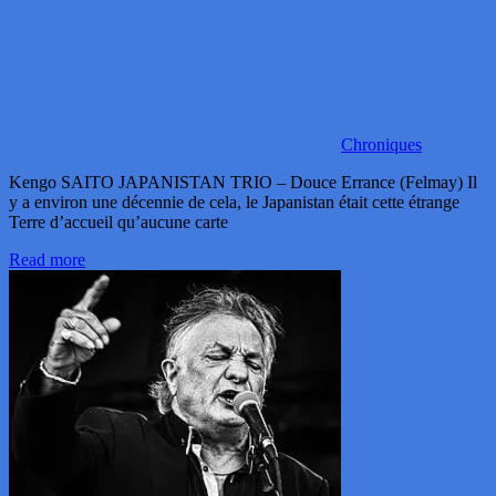
Chroniques
Kengo SAITO JAPANISTAN TRIO – Douce Errance (Felmay) Il
y a environ une décennie de cela, le Japanistan était cette étrange
Terre d’accueil qu’aucune carte
Read more