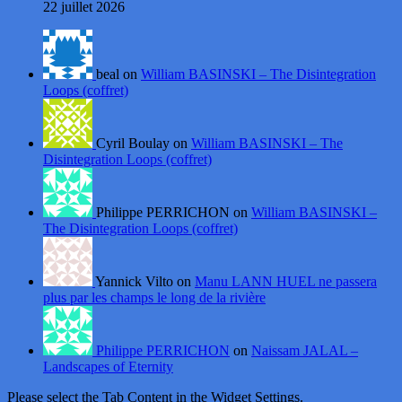
22 juillet 2026
beal on
William BASINSKI – The Disintegration
Loops (coffret)
Cyril Boulay on
William BASINSKI – The
Disintegration Loops (coffret)
Philippe PERRICHON on
William BASINSKI –
The Disintegration Loops (coffret)
Yannick Vilto on
Manu LANN HUEL ne passera
plus par les champs le long de la rivière
Philippe PERRICHON
on
Naissam JALAL –
Landscapes of Eternity
Please select the Tab Content in the Widget Settings.