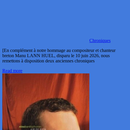
Chroniques
[En complément à notre hommage au compositeur et chanteur
breton Manu LANN HUEL, disparu le 10 juin 2026, nous
remettons à disposition deux anciennes chroniques
Read more