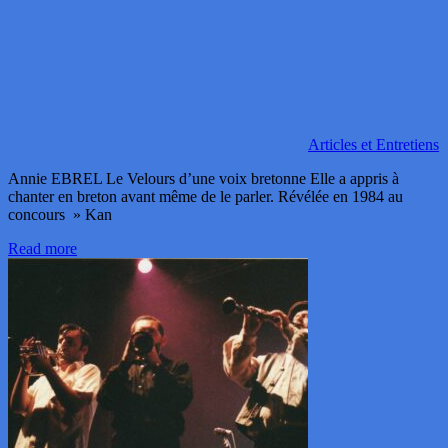
Articles et Entretiens
Annie EBREL Le Velours d’une voix bretonne Elle a appris à
chanter en breton avant même de le parler. Révélée en 1984 au
concours » Kan
Read more