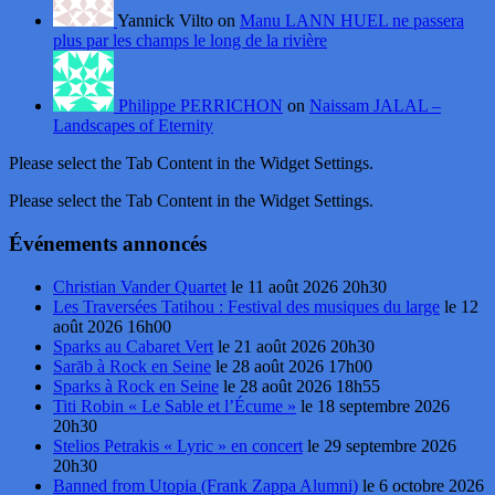
Yannick Vilto on
Manu LANN HUEL ne passera
plus par les champs le long de la rivière
Philippe PERRICHON
on
Naissam JALAL –
Landscapes of Eternity
Please select the Tab Content in the Widget Settings.
Please select the Tab Content in the Widget Settings.
Événements annoncés
Christian Vander Quartet
le 11 août 2026 20h30
Les Traversées Tatihou : Festival des musiques du large
le 12
août 2026 16h00
Sparks au Cabaret Vert
le 21 août 2026 20h30
Sarāb à Rock en Seine
le 28 août 2026 17h00
Sparks à Rock en Seine
le 28 août 2026 18h55
Titi Robin « Le Sable et l’Écume »
le 18 septembre 2026
20h30
Stelios Petrakis « Lyric » en concert
le 29 septembre 2026
20h30
Banned from Utopia (Frank Zappa Alumni)
le 6 octobre 2026