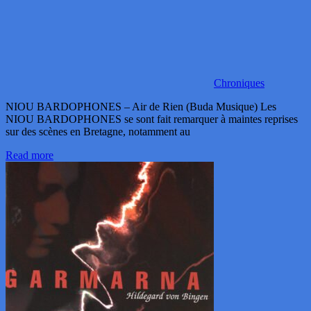
Chroniques
NIOU BARDOPHONES – Air de Rien (Buda Musique) Les
NIOU BARDOPHONES se sont fait remarquer à maintes reprises
sur des scènes en Bretagne, notamment au
Read more