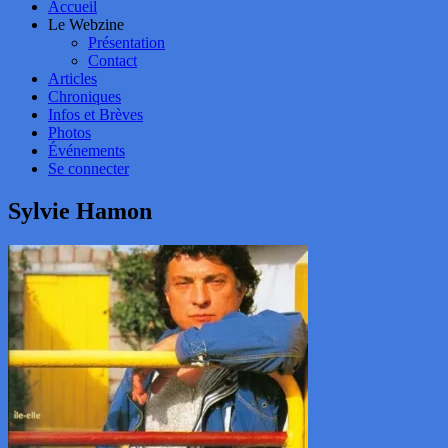
Accueil
Le Webzine
Présentation
Contact
Articles
Chroniques
Infos et Brèves
Photos
Événements
Se connecter
Sylvie Hamon