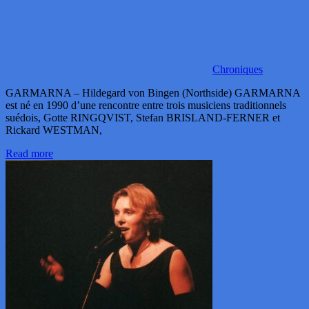
Chroniques
GARMARNA – Hildegard von Bingen (Northside) GARMARNA
est né en 1990 d’une rencontre entre trois musiciens traditionnels
suédois, Gotte RINGQVIST, Stefan BRISLAND-FERNER et
Rickard WESTMAN,
Read more