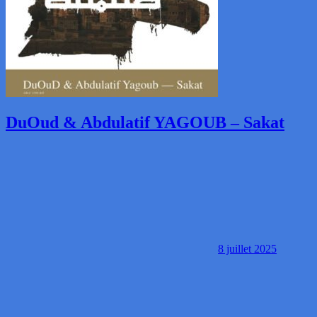
DuOud & Abdulatif YAGOUB – Sakat
8 juillet 2025