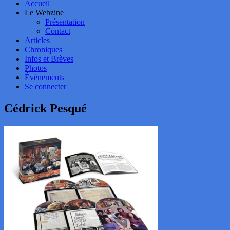
Accueil
Le Webzine
Présentation
Contact
Articles
Chroniques
Infos et Brèves
Photos
Événements
Se connecter
Cédrick Pesqué