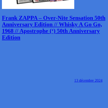
Frank ZAPPA – Over-Nite Sensation 50th
Anniversary Edition // Whisky A Go Go,
1968 // Apostrophe (‘) 50th Anniversary
Edition
13 décembre 2024