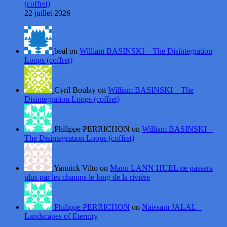
(coffret)
22 juillet 2026
beal on
William BASINSKI – The Disintegration
Loops (coffret)
Cyril Boulay on
William BASINSKI – The
Disintegration Loops (coffret)
Philippe PERRICHON on
William BASINSKI –
The Disintegration Loops (coffret)
Yannick Vilto on
Manu LANN HUEL ne passera
plus par les champs le long de la rivière
Philippe PERRICHON
on
Naissam JALAL –
Landscapes of Eternity