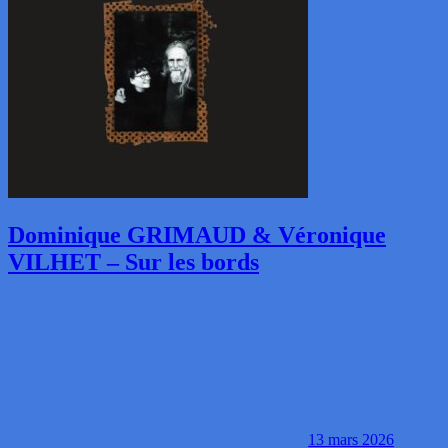
Dominique GRIMAUD & Véronique
VILHET – Sur les bords
13 mars 2026